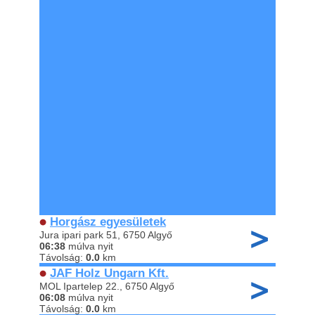
Horgász egyesületek
Jura ipari park 51, 6750 Algyő
06:38
múlva nyit
Távolság:
0.0
km
JAF Holz Ungarn Kft.
MOL Ipartelep 22., 6750 Algyő
06:08
múlva nyit
Távolság:
0.0
km