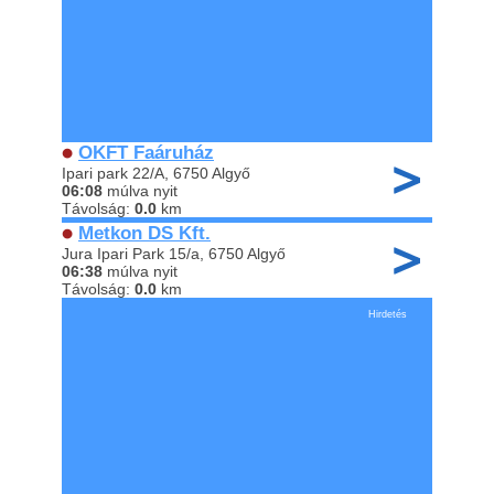
OKFT Faáruház
Ipari park 22/A, 6750 Algyő
06:08
múlva nyit
Távolság:
0.0
km
Metkon DS Kft.
Jura Ipari Park 15/a, 6750 Algyő
06:38
múlva nyit
Távolság:
0.0
km
Hirdetés