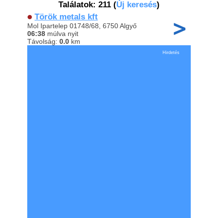
Találatok: 211
(
Új keresés
)
Török metals kft
Mol Ipartelep 01748/68, 6750 Algyő
06:38
múlva nyit
Távolság:
0.0
km
Hirdetés