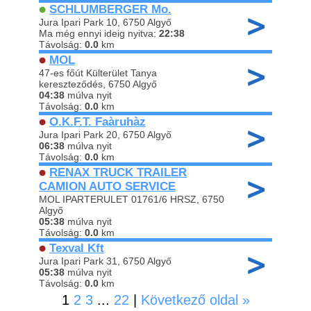
SCHLUMBERGER Mo.
Jura Ipari Park 10, 6750 Algyő
Ma még ennyi ideig nyitva:
22:38
Távolság:
0.0
km
MOL
47-es főút Külterület Tanya
kereszteződés, 6750 Algyő
04:38
múlva nyit
Távolság:
0.0
km
O.K.F.T. Faàruhàz
Jura Ipari Park 20, 6750 Algyő
06:38
múlva nyit
Távolság:
0.0
km
RENAX TRUCK TRAILER
CAMION AUTO SERVICE
MOL IPARTERULET 01761/6 HRSZ, 6750
Algyő
05:38
múlva nyit
Távolság:
0.0
km
Texval Kft
Jura Ipari Park 31, 6750 Algyő
05:38
múlva nyit
Távolság:
0.0
km
1
2
3
...
22
|
Következő oldal »