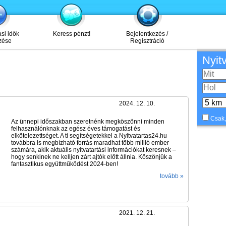
ási idők
Keress pénzt!
Bejelentkezés /
zése
Regisztráció
Nyit
2024. 12. 10.
Csak,
Az ünnepi időszakban szeretnénk megköszönni minden
felhasználónknak az egész éves támogatást és
elkötelezettséget. A ti segítségetekkel a Nyitvatartas24.hu
továbbra is megbízható forrás maradhat több millió ember
számára, akik aktuális nyitvatartási információkat keresnek –
hogy senkinek ne kelljen zárt ajtók előtt állnia. Köszönjük a
fantasztikus együttműködést 2024-ben!
tovább »
2021. 12. 21.