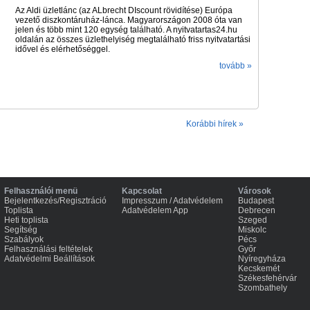
Az Aldi üzletlánc (az ALbrecht DIscount rövidítése) Európa
vezető diszkontáruház-lánca. Magyarországon 2008 óta van
jelen és több mint 120 egység található. A nyitvatartas24.hu
oldalán az összes üzlethelyiség megtalálható friss nyitvatartási
idővel és elérhetőséggel.
tovább »
Korábbi hírek »
Felhasználói menü
Kapcsolat
Városok
Bejelentkezés/Regisztráció
Impresszum / Adatvédelem
Budapest
Toplista
Adatvédelem App
Debrecen
Heti toplista
Szeged
Segítség
Miskolc
Szabályok
Pécs
Felhasználási feltételek
Győr
Adatvédelmi Beállítások
Nyíregyháza
Kecskemét
Székesfehérvár
Szombathely