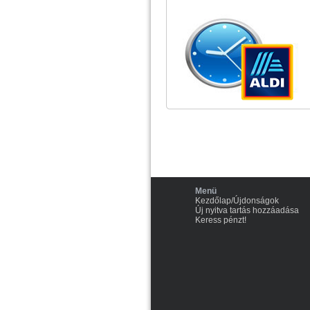
Menü
Kezdőlap/Újdonságok
Új nyitva tartás hozzáadása
Keress pénzt!