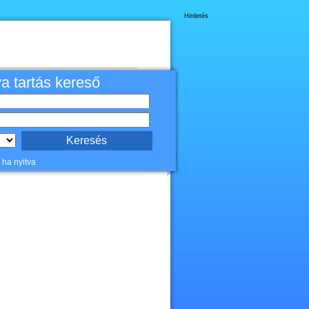
Hirdetés
va tartás kereső
 ha nyitva