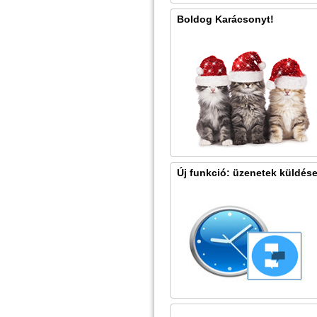
Boldog Karácsonyt!
Új funkció: üzenetek küldés