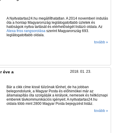
A Nyitvatartas24.hu megállíthatatlan. A 2014 novemberi indulás
óta a honlap Magyarország leglátogatottabb üzletek és
hatóságok nyitva tartását és elérhetőségét listázó oldala. Az
Alexa friss rangsorolása
szerint Magyarország 693.
leglátogatottabb oldala.
tovább »
r éve a
2018. 01. 23.
Bár a cikk címe kissé túlzónak tűnhet, de ha jobban
belegondolunk, a Magyar Posta és előhirnökei már az
államalapítás óta szolgálják a királyok, nemesek és hétköznapi
emberek távkommunikációs igényeit. A nyitvatartas24.hu
oldala több mint 2800 Magyar Posta bejegyzést listáz.
tovább »