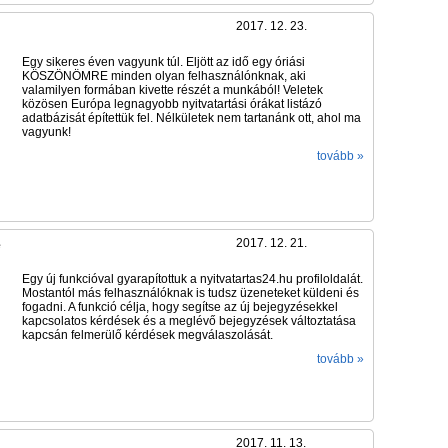
2017. 12. 23.
Egy sikeres éven vagyunk túl. Eljött az idő egy óriási
KÖSZÖNÖMRE minden olyan felhasználónknak, aki
valamilyen formában kivette részét a munkából! Veletek
közösen Európa legnagyobb nyitvatartási órákat listázó
adatbázisát építettük fel. Nélkületek nem tartanánk ott, ahol ma
vagyunk!
tovább »
e
2017. 12. 21.
Egy új funkcióval gyarapítottuk a nyitvatartas24.hu profiloldalát.
Mostantól más felhasználóknak is tudsz üzeneteket küldeni és
fogadni. A funkció célja, hogy segítse az új bejegyzésekkel
kapcsolatos kérdések és a meglévő bejegyzések változtatása
kapcsán felmerülő kérdések megválaszolását.
tovább »
2017. 11. 13.