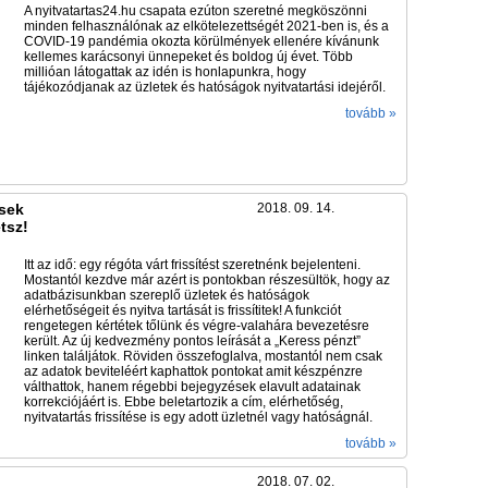
A nyitvatartas24.hu csapata ezúton szeretné megköszönni
minden felhasználónak az elkötelezettségét 2021-ben is, és a
COVID-19 pandémia okozta körülmények ellenére kívánunk
kellemes karácsonyi ünnepeket és boldog új évet. Több
millióan látogattak az idén is honlapunkra, hogy
tájékozódjanak az üzletek és hatóságok nyitvatartási idejéről.
tovább »
ések
2018. 09. 14.
tsz!
Itt az idő: egy régóta várt frissítést szeretnénk bejelenteni.
Mostantól kezdve már azért is pontokban részesültök, hogy az
adatbázisunkban szereplő üzletek és hatóságok
elérhetőségeit és nyitva tartását is frissítitek! A funkciót
rengetegen kértétek tőlünk és végre-valahára bevezetésre
került. Az új kedvezmény pontos leírását a „Keress pénzt”
linken találjátok. Röviden összefoglalva, mostantól nem csak
az adatok beviteléért kaphattok pontokat amit készpénzre
válthattok, hanem régebbi bejegyzések elavult adatainak
korrekciójáért is. Ebbe beletartozik a cím, elérhetőség,
nyitvatartás frissítése is egy adott üzletnél vagy hatóságnál.
tovább »
2018. 07. 02.