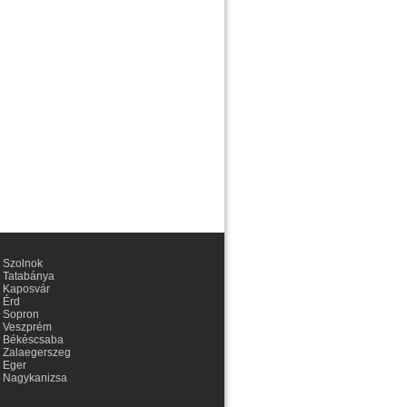
Szolnok
Tatabánya
Kaposvár
Érd
Sopron
Veszprém
Békéscsaba
Zalaegerszeg
Eger
Nagykanizsa