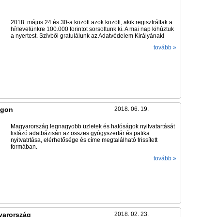
2018. május 24 és 30-a között azok között, akik regisztráltak a
hírlevelünkre 100.000 forintot sorsoltunk ki. A mai nap kihúztuk
a nyertest. Szívből gratulálunk az Adatvédelem Királyának!
tovább »
ágon
2018. 06. 19.
Magyarország legnagyobb üzletek és hatóságok nyitvatartását
listázó adatbázisán az összes gyógyszertár és patika
nyitvatrtása, elérhetősége és címe megtalálható frissített
formában.
tovább »
yarország
2018. 02. 23.