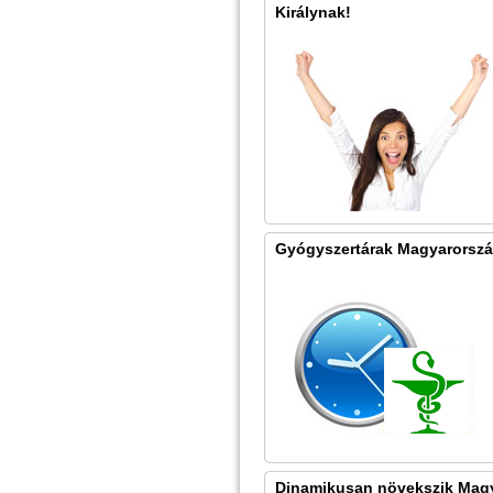
Királynak!
Gyógyszertárak Magyarorsz
Dinamikusan növekszik Mag