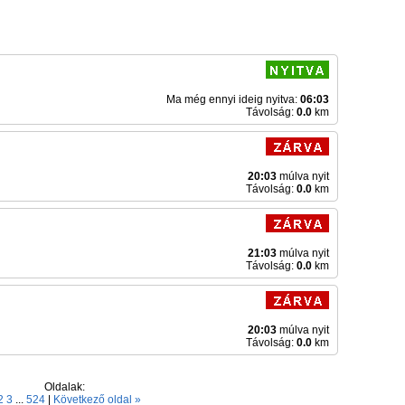
Ma még ennyi ideig nyitva:
06:03
Távolság:
0.0
km
20:03
múlva nyit
Távolság:
0.0
km
21:03
múlva nyit
Távolság:
0.0
km
20:03
múlva nyit
Távolság:
0.0
km
Oldalak:
2
3
...
524
|
Következő oldal »