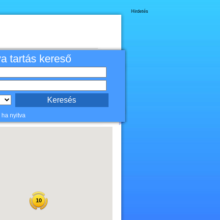
Hirdetés
va tartás kereső
 ha nyitva
10