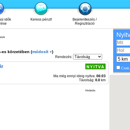
ási idők
Keress pénzt!
Bejelentkezés /
zése
Regisztráció
Nyit
atok
-es körzetében (
módosít »
)
Rendezés:
ár
Csak,
Ma még ennyi ideig nyitva:
06:03
Távolság:
0.0
km
Hirdetés