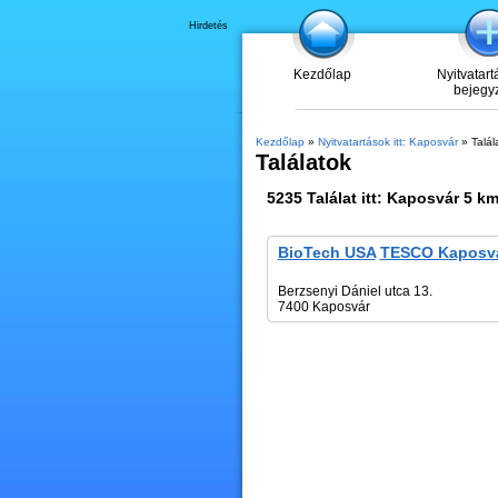
Hirdetés
Kezdőlap
Nyitvatart
bejegy
Kezdőlap
»
Nyitvatartások itt: Kaposvár
» Talál
Találatok
5235
Találat itt:
Kaposvár
5 km
BioTech USA
TESCO Kaposv
Berzsenyi Dániel utca 13.
7400 Kaposvár