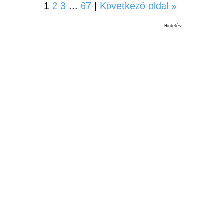
1
2
3
...
67
|
Következő oldal »
Hirdetés