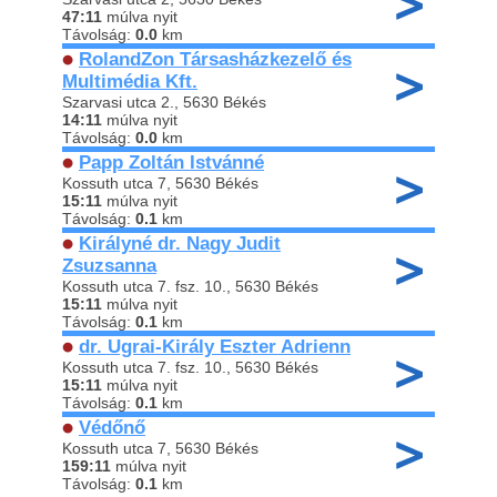
47:11
múlva nyit
Távolság:
0.0
km
RolandZon Társasházkezelő és
Multimédia Kft.
Szarvasi utca 2., 5630 Békés
14:11
múlva nyit
Távolság:
0.0
km
Papp Zoltán Istvánné
Kossuth utca 7, 5630 Békés
15:11
múlva nyit
Távolság:
0.1
km
Királyné dr. Nagy Judit
Zsuzsanna
Kossuth utca 7. fsz. 10., 5630 Békés
15:11
múlva nyit
Távolság:
0.1
km
dr. Ugrai-Király Eszter Adrienn
Kossuth utca 7. fsz. 10., 5630 Békés
15:11
múlva nyit
Távolság:
0.1
km
Védőnő
Kossuth utca 7, 5630 Békés
159:11
múlva nyit
Távolság:
0.1
km