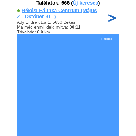
Találatok: 666
(
Új keresés
)
Békési Pálinka Centrum (Május
2.- Október 31. )
Ady Endre utca 1, 5630 Békés
Ma még ennyi ideig nyitva:
00:11
Távolság:
0.0
km
Hirdetés