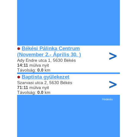
Békési Pálinka Centrum
(November 2.- Április 30. )
Ady Endre utca 1, 5630 Békés
14:11
múlva nyit
Távolság:
0.0
km
Baptista gyülekezet
Szarvasi utca 2, 5630 Békés
71:11
múlva nyit
Távolság:
0.0
km
Hirdetés