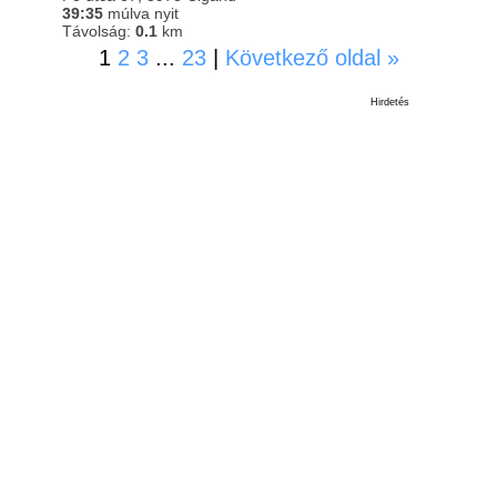
39:35
múlva nyit
Távolság:
0.1
km
1
2
3
...
23
|
Következő oldal »
Hirdetés