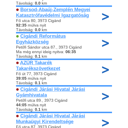
Távolság:
0.0
km
Borsod-Abaúj-Zemplén Megyei
Katasztrófavédelmi Igazgatóság
Fő utca 80, 3973 Cigánd
92:35
múlva nyit
Távolság:
0.0
km
Cigándi Református
Egyházközség
Petőfi Sándor utca 87., 3973 Cigánd
Ma még ennyi ideig nyitva:
06:35
Távolság:
0.1
km
AZÚR Takarék
Takarékszövetkezet
Fő út 77, 3973 Cigánd
39:05
múlva nyit
Távolság:
0.1
km
Cigándi Járási Hivatal Járási
Gyámhivatala
Petőfi utca 89., 3973 Cigánd
44:05
múlva nyit
Távolság:
0.1
km
Cigándi Járási Hivatal Járási
Munkaügyi Kirendeltsége
Fő utca 87, 3973 Cigánd