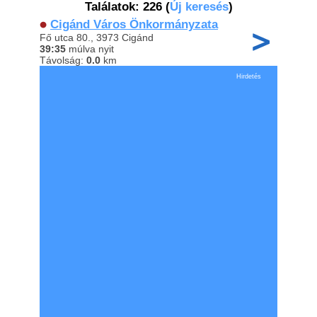
Találatok: 226
(
Új keresés
)
Cigánd Város Önkormányzata
Fő utca 80., 3973 Cigánd
39:35
múlva nyit
Távolság:
0.0
km
Hirdetés