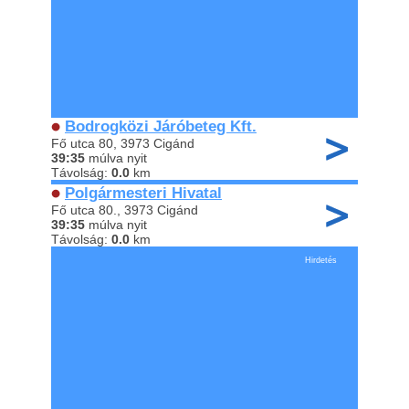
Bodrogközi Járóbeteg Kft.
Fő utca 80, 3973 Cigánd
39:35
múlva nyit
Távolság:
0.0
km
Polgármesteri Hivatal
Fő utca 80., 3973 Cigánd
39:35
múlva nyit
Távolság:
0.0
km
Hirdetés