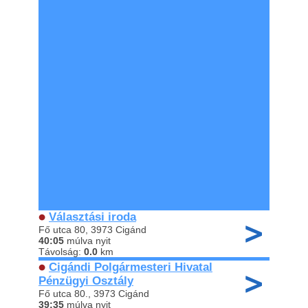
Választási iroda
Fő utca 80, 3973 Cigánd
40:05
múlva nyit
Távolság:
0.0
km
Cigándi Polgármesteri Hivatal
Pénzügyi Osztály
Fő utca 80., 3973 Cigánd
39:35
múlva nyit