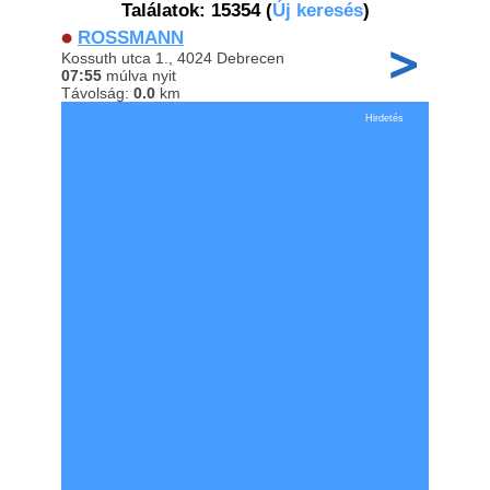
Találatok: 15354
(
Új keresés
)
ROSSMANN
Kossuth utca 1., 4024 Debrecen
07:55
múlva nyit
Távolság:
0.0
km
Hirdetés