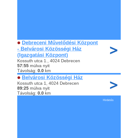
Debreceni Művelődési Központ
- Belvárosi Közösségi Ház
(Igazgatási Központ)
Kossuth utca 1., 4024 Debrecen
57:55
múlva nyit
Távolság:
0.0
km
Belvárosi Közösségi Ház
Kossuth utca 1, 4024 Debrecen
89:25
múlva nyit
Távolság:
0.0
km
Hirdetés