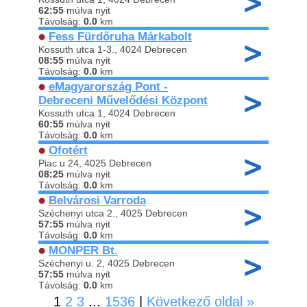
62:55
múlva nyit
Távolság:
0.0
km
Fess Fürdőruha Márkabolt
Kossuth utca 1-3., 4024 Debrecen
08:55
múlva nyit
Távolság:
0.0
km
eMagyarország Pont -
Debreceni Művelődési Központ
Kossuth utca 1, 4024 Debrecen
60:55
múlva nyit
Távolság:
0.0
km
Ofotért
Piac u 24, 4025 Debrecen
08:25
múlva nyit
Távolság:
0.0
km
Belvárosi Varroda
Széchenyi utca 2., 4025 Debrecen
57:55
múlva nyit
Távolság:
0.0
km
MONPER Bt.
Széchenyi u. 2, 4025 Debrecen
57:55
múlva nyit
Távolság:
0.0
km
1
2
3
...
1536
|
Következő oldal »