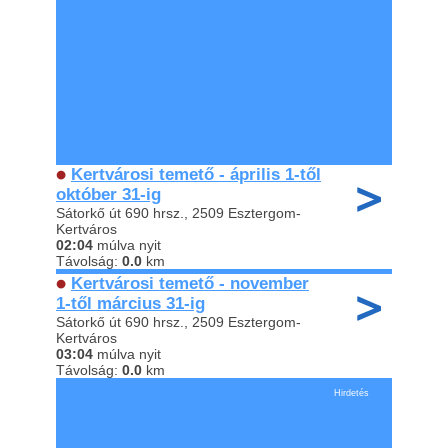
Kertvárosi temető - április 1-től
október 31-ig
Sátorkő út 690 hrsz., 2509 Esztergom-
Kertváros
02:04
múlva nyit
Távolság:
0.0
km
Kertvárosi temető - november
1-től március 31-ig
Sátorkő út 690 hrsz., 2509 Esztergom-
Kertváros
03:04
múlva nyit
Távolság:
0.0
km
Hirdetés