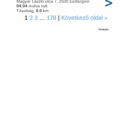
Magyar László utca 7, 2500 Esztergom
04:04
múlva nyit
Távolság:
0.0
km
1
2
3
...
178
|
Következő oldal »
Hirdetés