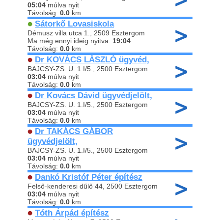
05:04
múlva nyit
Távolság:
0.0
km
Sátorkő Lovasiskola
Démusz villa utca 1., 2509 Esztergom
Ma még ennyi ideig nyitva:
19:04
Távolság:
0.0
km
Dr KOVÁCS LÁSZLÓ ügyvéd,
BAJCSY-ZS. U. 1.I/5., 2500 Esztergom
03:04
múlva nyit
Távolság:
0.0
km
Dr Kovács Dávid ügyvédjelölt,
BAJCSY-ZS. U. 1.I/5., 2500 Esztergom
03:04
múlva nyit
Távolság:
0.0
km
Dr TAKÁCS GÁBOR
ügyvédjelölt,
BAJCSY-ZS. U. 1.I/5., 2500 Esztergom
03:04
múlva nyit
Távolság:
0.0
km
Dankó Kristóf Péter építész
Felső-kenderesi dűlő 44, 2500 Esztergom
03:04
múlva nyit
Távolság:
0.0
km
Tóth Árpád építész