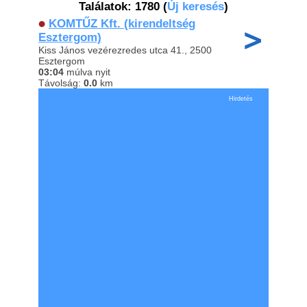
Találatok: 1780
(
Új keresés
)
KOMTŰZ Kft. (kirendeltség
Esztergom)
Kiss János vezérezredes utca 41., 2500
Esztergom
03:04
múlva nyit
Távolság:
0.0
km
Hirdetés