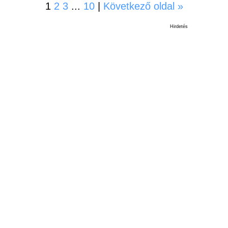
1
2
3
...
10
|
Következő oldal »
Hirdetés