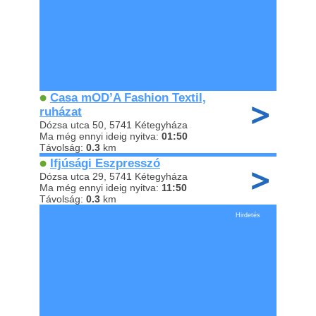
Casa mOD’A Fashion Textil,
ruházat
Dózsa utca 50, 5741 Kétegyháza
Ma még ennyi ideig nyitva:
01:50
Távolság:
0.3
km
Ifjúsági Eszpresszó
Dózsa utca 29, 5741 Kétegyháza
Ma még ennyi ideig nyitva:
11:50
Távolság:
0.3
km
Hirdetés