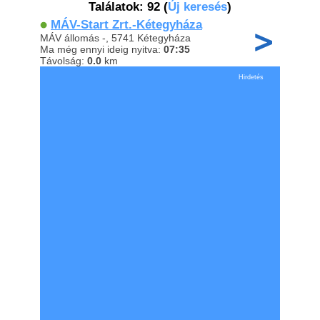
Találatok: 92
(
Új keresés
)
MÁV-Start Zrt.-Kétegyháza
MÁV állomás -, 5741 Kétegyháza
Ma még ennyi ideig nyitva:
07:35
Távolság:
0.0
km
Hirdetés