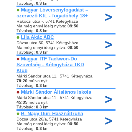
Távolság:
0.3
km
Magyar Lóversenyfogadást –
szervező Kft. - fogadóhely 18+
Rákóczi utca -, 5741 Kétegyháza
Ma még ennyi ideig nyitva:
09:50
Távolság:
0.3
km
Lila Akác ABC
Dózsa utca 30, 5741 Kétegyháza
Ma még ennyi ideig nyitva:
09:50
Távolság:
0.3
km
Magyar ITF Taekwon-Do
Szövetség - Kétegyháza TKD
Klub
Márki Sándor utca 11., 5741 Kétegyháza
79:20
múlva nyit
Távolság:
0.3
km
Márki Sándor Általános Iskola
Márki Sándor utca 11., 5741 Kétegyháza
45:35
múlva nyit
Távolság:
0.3
km
B. Nagy Duri Használtruha
Dózsa utca 26/a, 5741 Kétegyháza
Ma még ennyi ideig nyitva:
00:50
Távolság:
0.3
km