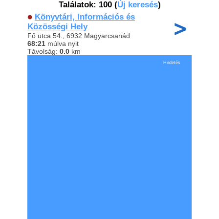
Találatok: 100
(
Új keresés
)
Könyvtári, Információs és
Közösségi Hely
Fő utca 54., 6932 Magyarcsanád
68:21
múlva nyit
Távolság:
0.0
km
Hirdetés