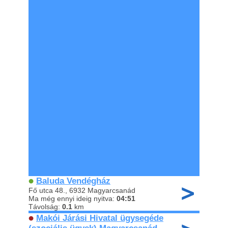
Baluda Vendégház
Fő utca 48., 6932 Magyarcsanád
Ma még ennyi ideig nyitva:
04:51
Távolság:
0.1
km
Makói Járási Hivatal ügysegéde