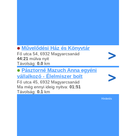
Művelődési Ház és Könyvtár
Fő utca 54, 6932 Magyarcsanád
44:21
múlva nyit
Távolság:
0.0
km
Pásztorné Mazuch Anna egyéni
vállalkozó - Élelmiszer bolt
Fő utca 45, 6932 Magyarcsanád
Ma még ennyi ideig nyitva:
01:51
Távolság:
0.1
km
Hirdetés