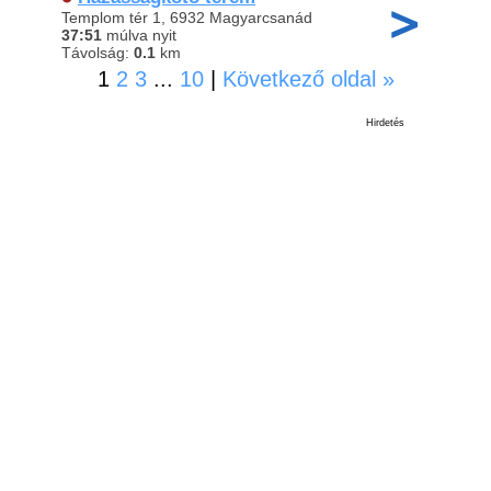
Templom tér 1, 6932 Magyarcsanád
37:51
múlva nyit
Távolság:
0.1
km
1
2
3
...
10
|
Következő oldal »
Hirdetés