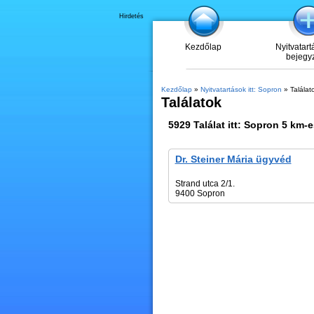
Hirdetés
Kezdőlap
Nyitvatart
bejegy
Kezdőlap
»
Nyitvatartások itt: Sopron
» Találat
Találatok
5929
Találat itt:
Sopron
5 km-e
Dr. Steiner Mária ügyvéd
Strand utca 2/1.
9400 Sopron