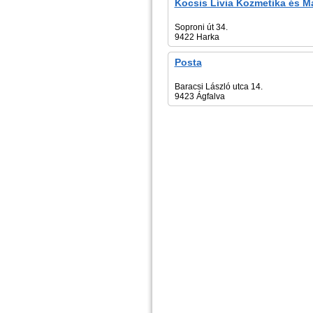
Kocsis Lívia Kozmetika és M
Soproni út 34.
9422 Harka
Posta
Baracsi László utca 14.
9423 Ágfalva