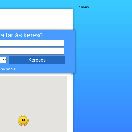
Hirdetés
va tartás kereső
 ha nyitva
10