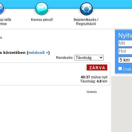
ási idők
Keress pénzt!
Bejelentkezés /
zése
Regisztráció
Nyit
ok
s körzetében (
módosít »
)
Rendezés:
Csak,
40:37
múlva nyit
Távolság:
4.8
km
Hirdetés