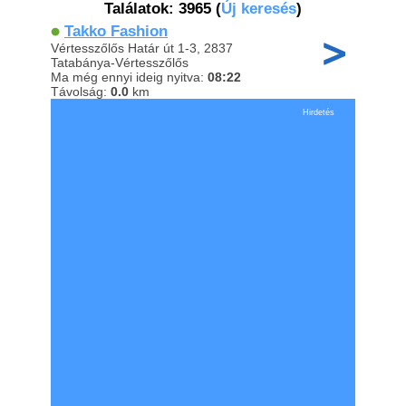
Találatok: 3965
(
Új keresés
)
Takko Fashion
Vértesszőlős Határ út 1-3, 2837
Tatabánya-Vértesszőlős
Ma még ennyi ideig nyitva:
08:22
Távolság:
0.0
km
Hirdetés