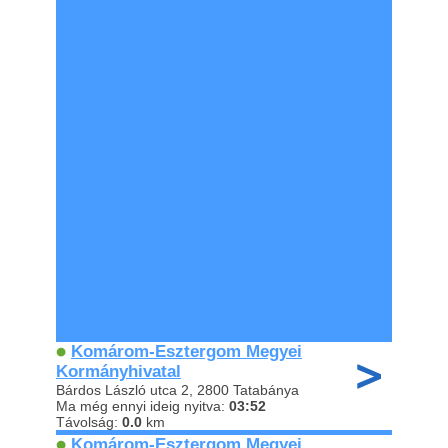
Komárom-Esztergom Megyei
Kormányhivatal
Bárdos László utca 2, 2800 Tatabánya
Ma még ennyi ideig nyitva:
03:52
Távolság:
0.0
km
Komárom-Esztergom Megyei