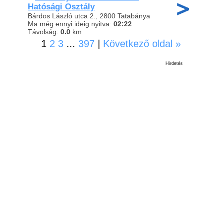
Hatósági Osztály
Bárdos László utca 2., 2800 Tatabánya
Ma még ennyi ideig nyitva:
02:22
Távolság:
0.0
km
1
2
3
...
397
|
Következő oldal »
Hirdetés