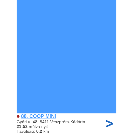
88. COOP MINI
Győri u. 48, 8411 Veszprém-Kádárta
21:52
múlva nyit
Távolság:
0.2
km