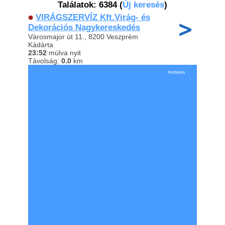
Találatok: 6384
(
Új keresés
)
VIRÁGSZERVÍZ Kft.Virág- és
Dekorációs Nagykereskedés
Városmajor út 11., 8200 Veszprém
Kádárta
23:52
múlva nyit
Távolság:
0.0
km
Hirdetés