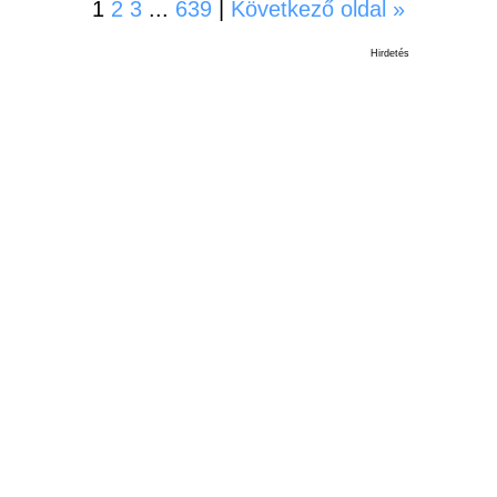
1
2
3
...
639
|
Következő oldal »
Hirdetés