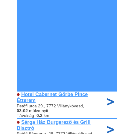
Hotel Cabernet Görbe Pince
Étterem
Petőfi utca 29., 7772 Villánykövesd,
03:02
múlva nyit
Távolság:
0.2
km
Sárga Ház Burgerező és Grill
Bisztró
Petőfi Sándor u. 29, 7772 Villánykövesd