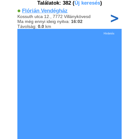
Találatok: 382
(
Új keresés
)
Flórián Vendégház
Kossuth utca 12., 7772 Villánykövesd
Ma még ennyi ideig nyitva:
16:02
Távolság:
0.0
km
Hirdetés