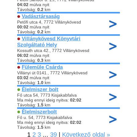
04:02
múlva nyit
Távolság:
0.2
km
Vadásztársaság
Petőfi utca 4, 7772 Villánykövesd
00:02
múlva nyit
Távolság:
0.2
km
Villánykövesd Könyvtári
Szolgáltató Hely
Kossuth utca 42., 7772 Villánykövesd
06:02
múlva nyit
Távolság:
0.3
km
Fülemüle Csárda
Villányi út 0141., 7772 Villánykövesd
03:02
múlva nyit
Távolság:
1.0
km
Élelmiszer bolt
Fő utca 54, 7773 Kisjakabfalva
Ma még ennyi ideig nyitva:
02:02
Távolság:
1.5
km
Élelmiszerbolt
Fő u. 54, 7773 Kisjakabfalva
Ma még ennyi ideig nyitva:
02:02
Távolság:
1.5
km
1
2
3
...
39
|
Következő oldal »