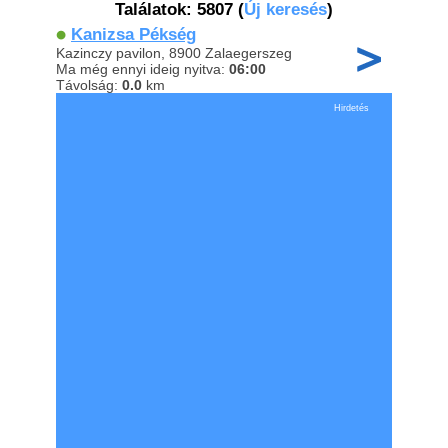
Találatok: 5807
(
Új keresés
)
Kanizsa Pékség
Kazinczy pavilon, 8900 Zalaegerszeg
Ma még ennyi ideig nyitva:
06:00
Távolság:
0.0
km
Hirdetés