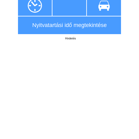
Nyitvatartási idő megtekintése
Hirdetés