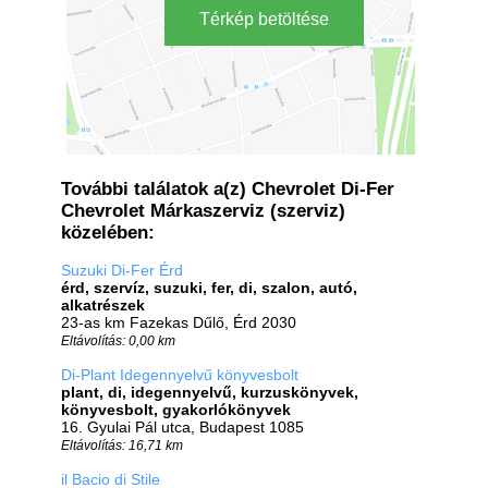
Térkép betöltése
További találatok a(z) Chevrolet Di-Fer
Chevrolet Márkaszerviz (szerviz)
közelében:
Suzuki Di-Fer Érd
érd, szervíz, suzuki, fer, di, szalon, autó,
alkatrészek
23-as km Fazekas Dűlő, Érd 2030
Eltávolítás: 0,00 km
Di-Plant Idegennyelvű könyvesbolt
plant, di, idegennyelvű, kurzuskönyvek,
könyvesbolt, gyakorlókönyvek
16. Gyulai Pál utca, Budapest 1085
Eltávolítás: 16,71 km
il Bacio di Stile