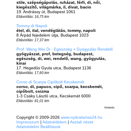
stile, szépségápolás, ruházat, férfi, di, női,
kiegészítő, világmárka, il, divat, bacio
19. Andrássy út, Budapest 1061
Eltávolítás: 16,75 km
Tommy di Napoli
étel, di, ital, vendéglátás, tommy, napoli
8 Árpád fejedelem útja, Budapest 1023
Eltávolítás: 17,37 km
Prof. Wang Wei Di - Egészség + Gyógyulás Rendelő
gyógyászat, prof, betegség, budapest,
egészség, di, wei, rendelő, wang, gyógyulás,
kínai
17. Hegedűs Gyula utca, Budapest 1136
Eltávolítás: 17,60 km
Corso di Scarpa Cipőbolt Kecskemét
corso, di, papucs, cipő, scarpa, kecskemét,
cipőbolt, csizma
1-3 Csáky László utca, Kecskemét 6000
Eltávolítás: 81,01 km
Hirdetés
Copyright © 2009-2026
www.nyitvatartas24.hu
Impresszum
|
Adatvédelem
|
Asztali nézet
Adatvédelmi Beállítások