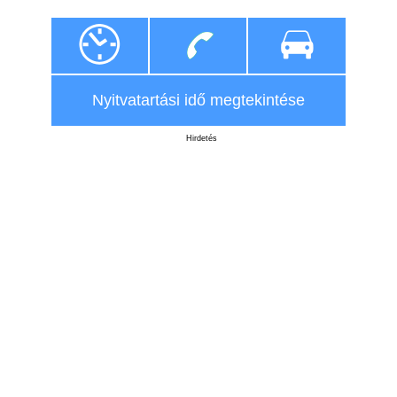
Nyitvatartási idő megtekintése
Hirdetés