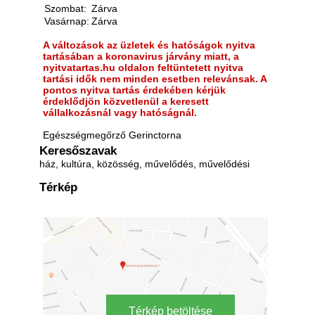
Szombat:
Zárva
Vasárnap:
Zárva
A változások az üzletek és hatóságok nyitva
tartásában a koronavirus járvány miatt, a
nyitvatartas.hu oldalon feltüntetett nyitva
tartási idők nem minden esetben relevánsak. A
pontos nyitva tartás érdekében kérjük
érdeklődjön közvetlenül a keresett
vállalkozásnál vagy hatóságnál.
Egészségmegőrző Gerinctorna
Keresőszavak
ház, kultúra, közösség, művelődés, művelődési
Térkép
Térkép betöltése