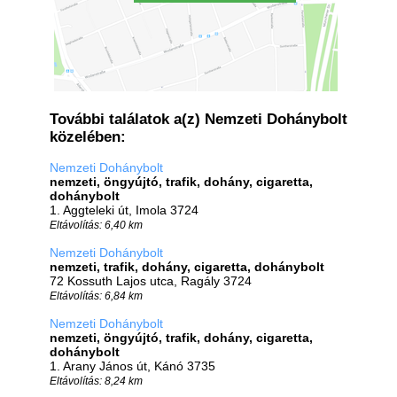
További találatok a(z) Nemzeti Dohánybolt
közelében:
Nemzeti Dohánybolt
nemzeti, öngyújtó, trafik, dohány, cigaretta,
dohánybolt
1. Aggteleki út, Imola 3724
Eltávolítás: 6,40 km
Nemzeti Dohánybolt
nemzeti, trafik, dohány, cigaretta, dohánybolt
72 Kossuth Lajos utca, Ragály 3724
Eltávolítás: 6,84 km
Nemzeti Dohánybolt
nemzeti, öngyújtó, trafik, dohány, cigaretta,
dohánybolt
1. Arany János út, Kánó 3735
Eltávolítás: 8,24 km