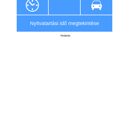
Nyitvatartási idő megtekintése
Hirdetés