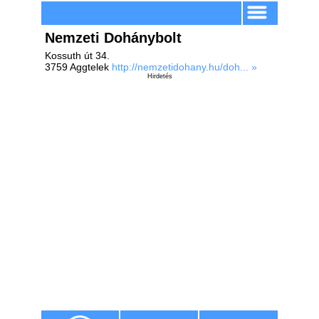
Nemzeti Dohánybolt
Kossuth út 34.
3759 Aggtelek
http://nemzetidohany.hu/doh... »
Hirdetés