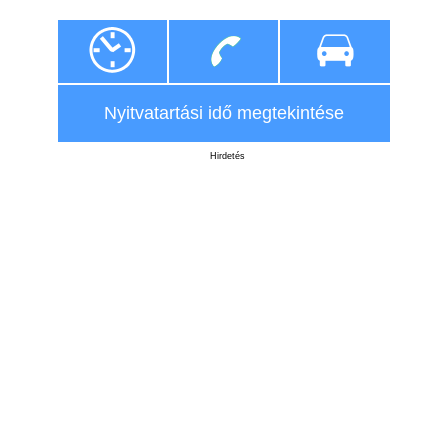
Nyitvatartási idő megtekintése
Hirdetés