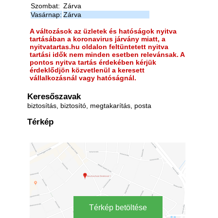
Szombat:
Zárva
Vasárnap:
Zárva
A változások az üzletek és hatóságok nyitva
tartásában a koronavirus járvány miatt, a
nyitvatartas.hu oldalon feltüntetett nyitva
tartási idők nem minden esetben relevánsak. A
pontos nyitva tartás érdekében kérjük
érdeklődjön közvetlenül a keresett
vállalkozásnál vagy hatóságnál.
Keresőszavak
biztosítás, biztosító, megtakarítás, posta
Térkép
Térkép betöltése