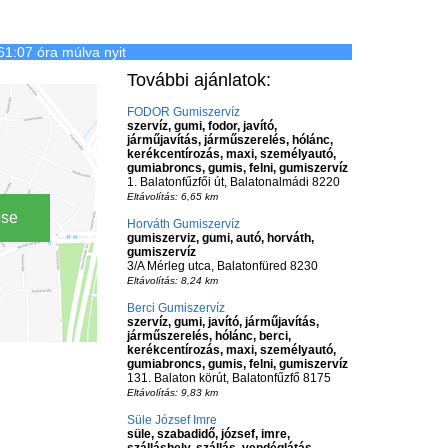
61:07 óra múlva nyit
További ajánlatok:
FODOR Gumiszervíz
szervíz, gumi, fodor, javító,
járműjavítás, járműszerelés, hólánc,
kerékcentírozás, maxi, személyautó,
gumiabroncs, gumis, felni, gumiszervíz
1. Balatonfűzfői út, Balatonalmádi 8220
Eltávolítás: 6,65 km
ése
Horváth Gumiszervíz
gumiszerviz, gumi, autó, horváth,
gumiszervíz
3/A Mérleg utca, Balatonfüred 8230
Eltávolítás: 8,24 km
Berci Gumiszervíz
szervíz, gumi, javító, járműjavítás,
járműszerelés, hólánc, berci,
kerékcentírozás, maxi, személyautó,
gumiabroncs, gumis, felni, gumiszervíz
131. Balaton körút, Balatonfűzfő 8175
Eltávolítás: 9,83 km
Süle József Imre
süle, szabadidő, józsef, imre,