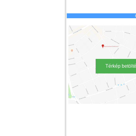
Térkép betölt