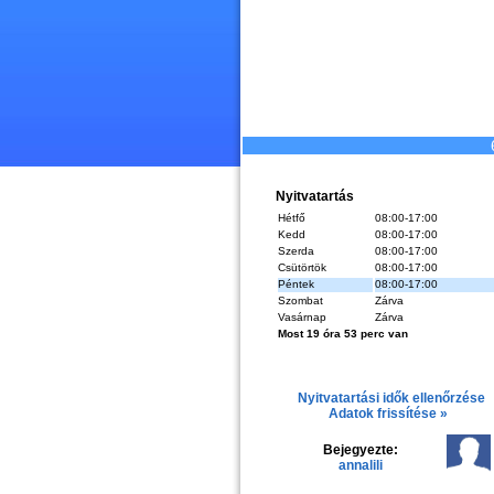
Nyitvatartás
Hétfő
08:00-17:00
Kedd
08:00-17:00
Szerda
08:00-17:00
Csütörtök
08:00-17:00
Péntek
08:00-17:00
Szombat
Zárva
Vasárnap
Zárva
Most 19 óra 53 perc van
Nyitvatartási idők ellenőrzése
Adatok frissítése »
Bejegyezte:
annalili