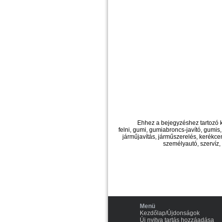
Ehhez a bejegyzéshez tartozó 
felni, gumi, gumiabroncs-javító, gumis,
járműjavítás, járműszerelés, kerékce
személyautó, szervíz,
Menü
Kezdőlap/Újdonságok
Új nyitva tartás hozzáadása