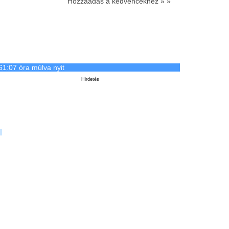
Hozzáadás a kedvencekhez » »
61:07 óra múlva nyit
Hirdetés