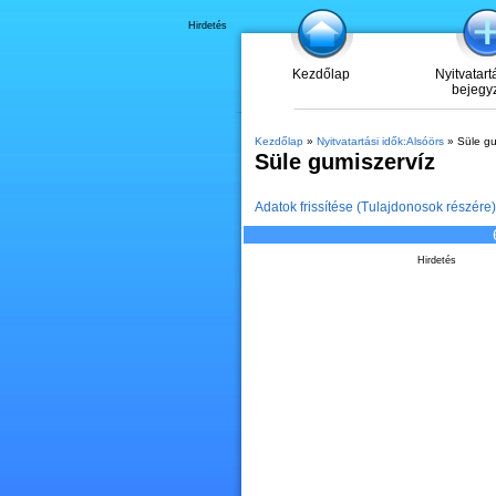
Hirdetés
Kezdőlap
Nyitvatart
bejegy
Kezdőlap
»
Nyitvatartási idők:Alsóörs
» Süle gu
Süle gumiszervíz
Adatok frissítése (Tulajdonosok részére)
Hirdetés