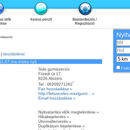
ási idők
Keress pénzt!
Bejelentkezés /
zése
Regisztráció
Nyit
miszervíz
|
Verziótörténet
61:07 óra múlva nyit
Csak,
Süle gumiszervíz
Füredi út 17.
8226
Alsóörs
*
Tel.:
06209271262
Fax hozzáadása »
http://felszereles.maxigumi... »
Email hozzáadása »
Nyitvatartási idők megtekintése »
Hibabejelentés »
Útvonaltervezés »
Duplikátum bejelentése »