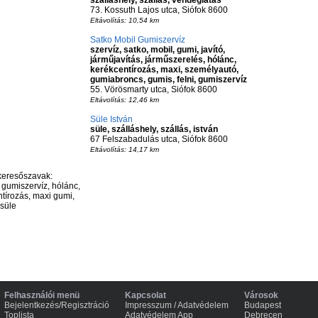
szálláshely, szállás, vendéglátás
73. Kossuth Lajos utca, Siófok 8600
Eltávolítás: 10,54 km
Satko Mobil Gumiszervíz
szervíz, satko, mobil, gumi, javító,
járműjavítás, járműszerelés, hólánc,
kerékcentírozás, maxi, személyautó,
gumiabroncs, gumis, felni, gumiszervíz
55. Vörösmarty utca, Siófok 8600
Eltávolítás: 12,46 km
Süle István
süle, szálláshely, szállás, istván
67 Felszabadulás utca, Siófok 8600
Eltávolítás: 14,17 km
keresőszavak:
 gumiszervíz, hólánc,
ntírozás, maxi gumi,
 süle
Felhasználói menü
Kapcsolat
Városok
Bejelentkezés/Regisztráció
Impresszum / Adatvédelem
Budapest
Toplista
Adatvédelem App
Debrecen