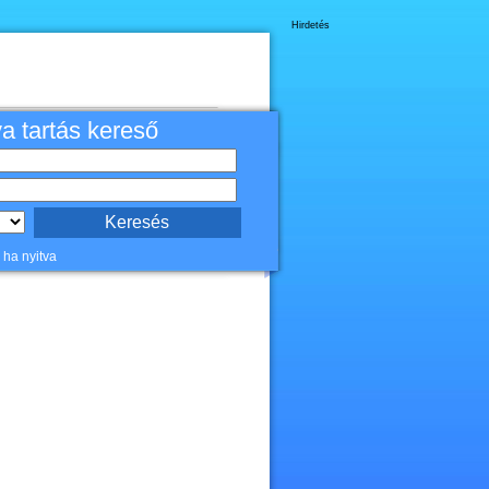
Hirdetés
va tartás kereső
 ha nyitva