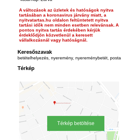
A változások az üzletek és hatóságok nyitva
tartásában a koronavirus járvány miatt, a
nyitvatartas.hu oldalon feltüntetett nyitva
tartási idők nem minden esetben relevánsak. A
pontos nyitva tartás érdekében kérjük
érdeklődjön közvetlenül a keresett
vállalkozásnál vagy hatóságnál.
Keresőszavak
betételhelyezés, nyeremény, nyereménybetét, posta
Térkép
Térkép betöltése