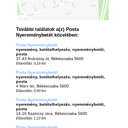
További találatok a(z) Posta
Nyereménybetét közelében:
Posta Nyereménybetét
nyeremény, betételhelyezés, nyereménybetét,
posta
37-43 Andrássy út, Békéscsaba 5600
Eltávolítás: 0,19 km
Posta Nyereménybetét
nyeremény, betételhelyezés, nyereménybetét,
posta
4 Marx tér, Békéscsaba 5600
Eltávolítás: 0,90 km
Posta Nyereménybetét
nyeremény, betételhelyezés, nyereménybetét,
posta
14-16 Kazinczy utca, Békéscsaba 5600
Eltávolítás: 1,22 km
Posta Nyereménybetét