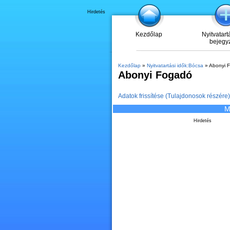
Hirdetés
Kezdőlap
Nyitvatart
bejegy
Kezdőlap
»
Nyitvatartási idők:Bócsa
» Abonyi 
Abonyi Fogadó
Adatok frissítése (Tulajdonosok részére)
M
Hirdetés