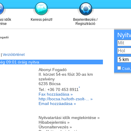
ási idők
Keress pénzt!
Bejelentkezés /
zése
Regisztráció
Nyit
Fogadó
|
Verziótörténet
ég 09:01 óráig nyitva
Csak,
Abonyi Fogadó
II. körzet 54-es főút 30-as km
szelvény
6235
Bócsa
*
Tel.:
+36 70 453 8911
Fax hozzáadása »
http://bocsa.hu/toth-zsolt-... »
Email hozzáadása »
Nyitvatartási idők megtekintése »
Hibabejelentés »
Útvonaltervezés »