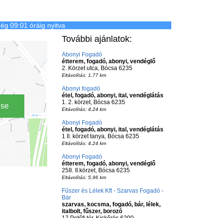
ég 09:01 óráig nyitva
További ajánlatok:
Abonyi Fogadó
étterem, fogadó, abonyi, vendéglő
2. Körzet utca, Bócsa 6235
Eltávolítás: 1,77 km
Abonyi fogadó
étel, fogadó, abonyi, ital, vendéglátás
1. 2. körzet, Bócsa 6235
ése
Eltávolítás: 4,24 km
Abonyi Fogadó
étel, fogadó, abonyi, ital, vendéglátás
1 II. körzet tanya, Bócsa 6235
Eltávolítás: 4,24 km
Abonyi Fogadó
étterem, fogadó, abonyi, vendéglő
258. II.körzet, Bócsa 6235
Eltávolítás: 5,96 km
Fűszer és Lélek Kft - Szarvas Fogadó -
Bár
szarvas, kocsma, fogadó, bár, lélek,
italbolt, fűszer, borozó