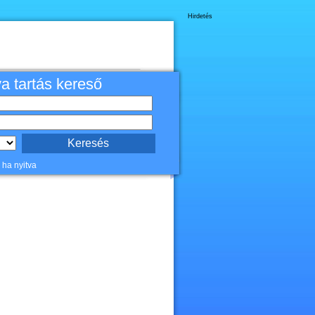
Hirdetés
va tartás kereső
 ha nyitva