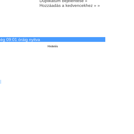
Duplikátum bejelentése »
Hozzáadás a kedvencekhez » »
ég 09:01 óráig nyitva
Hirdetés