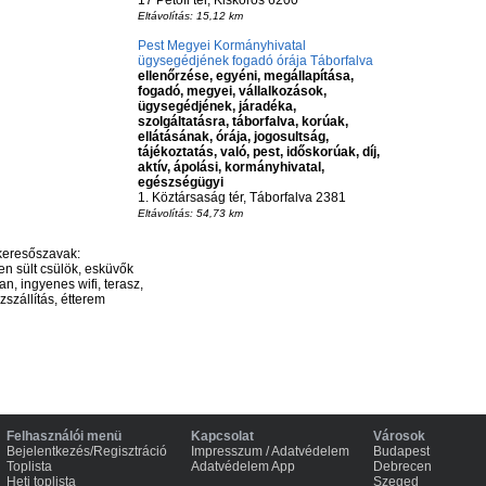
17 Petőfi tér, Kiskőrös 6200
Eltávolítás: 15,12 km
Pest Megyei Kormányhivatal
ügysegédjének fogadó órája Táborfalva
ellenőrzése, egyéni, megállapítása,
fogadó, megyei, vállalkozások,
ügysegédjének, járadéka,
szolgáltatásra, táborfalva, korúak,
ellátásának, órája, jogosultság,
tájékoztatás, való, pest, időskorúak, díj,
aktív, ápolási, kormányhivatal,
egészségügyi
1. Köztársaság tér, Táborfalva 2381
Eltávolítás: 54,73 km
keresőszavak:
en sült csülök, esküvők
n, ingyenes wifi, terasz,
szállítás, étterem
Felhasználói menü
Kapcsolat
Városok
Bejelentkezés/Regisztráció
Impresszum / Adatvédelem
Budapest
Toplista
Adatvédelem App
Debrecen
Heti toplista
Szeged