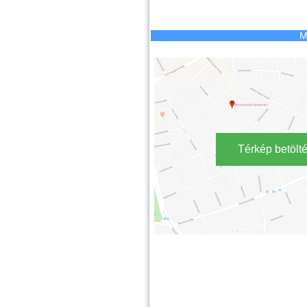
M
Térkép betölt