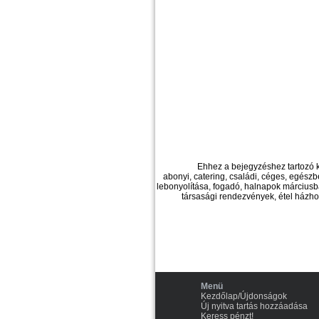
Ehhez a bejegyzéshez tartozó 
abonyi, catering, családi, céges, egészb
lebonyolítása, fogadó, halnapok márciusba
társasági rendezvények, étel házhoz
Menü
Kezdőlap/Újdonságok
Új nyitva tartás hozzáadása
Keress pénzt!