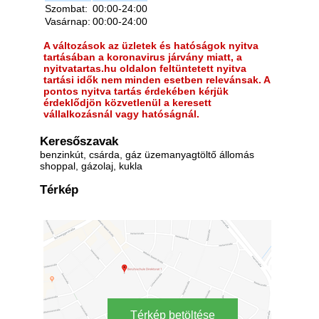
Szombat:
00:00-24:00
Vasárnap:
00:00-24:00
A változások az üzletek és hatóságok nyitva
tartásában a koronavirus járvány miatt, a
nyitvatartas.hu oldalon feltüntetett nyitva
tartási idők nem minden esetben relevánsak. A
pontos nyitva tartás érdekében kérjük
érdeklődjön közvetlenül a keresett
vállalkozásnál vagy hatóságnál.
Keresőszavak
benzinkút, csárda, gáz üzemanyagtöltő állomás
shoppal, gázolaj, kukla
Térkép
Térkép betöltése