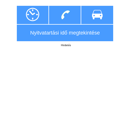
Nyitvatartási idő megtekintése
Hirdetés