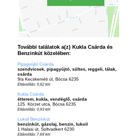
További találatok a(z) Kukla Csárda és
Benzinkút közelében:
Pipagyújtó Csárda
szendvicsek, pipagyújtó, sültes, reggeli, tálak,
csárda
9/a Kecskeméti út, Bócsa 6235
Eltávolítás: 0,62 km
Kukla Csárda
étterem, kukla, vendéglő, csárda
125. Körzet utca, Bócsa 6235
Eltávolítás: 0,93 km
Lukoil Benzinkút
benzinkút, gázolaj, benzin, lukoil
1 Halasi út, Soltvadkert 6230
Eltávolítás: 7,69 km