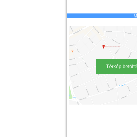
M
Térkép betölt