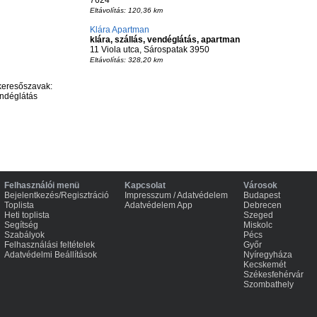
7624
Eltávolítás: 120,36 km
Klára Apartman
klára, szállás, vendéglátás, apartman
11 Viola utca, Sárospatak 3950
Eltávolítás: 328,20 km
keresőszavak:
endéglátás
Felhasználói menü
Kapcsolat
Városok
Bejelentkezés/Regisztráció
Impresszum / Adatvédelem
Budapest
Toplista
Adatvédelem App
Debrecen
Heti toplista
Szeged
Segítség
Miskolc
Szabályok
Pécs
Felhasználási feltételek
Győr
Adatvédelmi Beállítások
Nyíregyháza
Kecskemét
Székesfehérvár
Szombathely