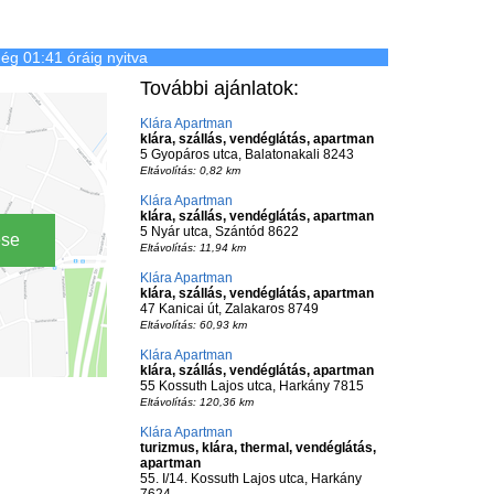
ég 01:41 óráig nyitva
További ajánlatok:
Klára Apartman
klára, szállás, vendéglátás, apartman
5 Gyopáros utca, Balatonakali 8243
Eltávolítás: 0,82 km
Klára Apartman
klára, szállás, vendéglátás, apartman
5 Nyár utca, Szántód 8622
ése
Eltávolítás: 11,94 km
Klára Apartman
klára, szállás, vendéglátás, apartman
47 Kanicai út, Zalakaros 8749
Eltávolítás: 60,93 km
Klára Apartman
klára, szállás, vendéglátás, apartman
55 Kossuth Lajos utca, Harkány 7815
Eltávolítás: 120,36 km
Klára Apartman
turizmus, klára, thermal, vendéglátás,
apartman
55. I/14. Kossuth Lajos utca, Harkány