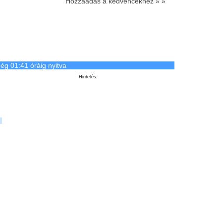
Hozzáadás a kedvencekhez » »
ég 01:41 óráig nyitva
Hirdetés