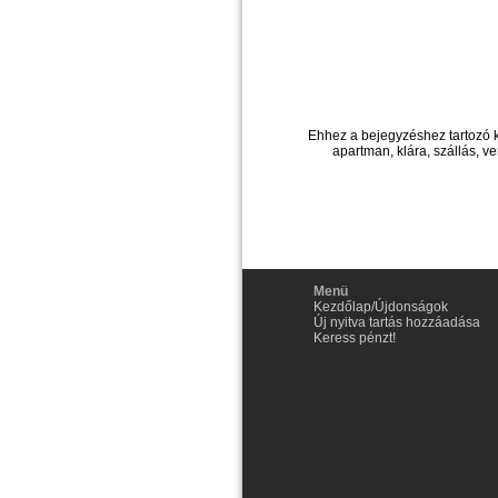
Ehhez a bejegyzéshez tartozó 
apartman, klára, szállás, v
Menü
Kezdőlap/Újdonságok
Új nyitva tartás hozzáadása
Keress pénzt!