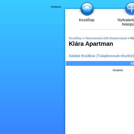
Hirdetés
Kezdőlap
Nyitvatart
bejegy
Kezdőlap
»
Nyitvatartási idők:Balatonakali
» Kl
Klára Apartman
Adatok frissítése (Tulajdonosok részére)
M
Hirdetés