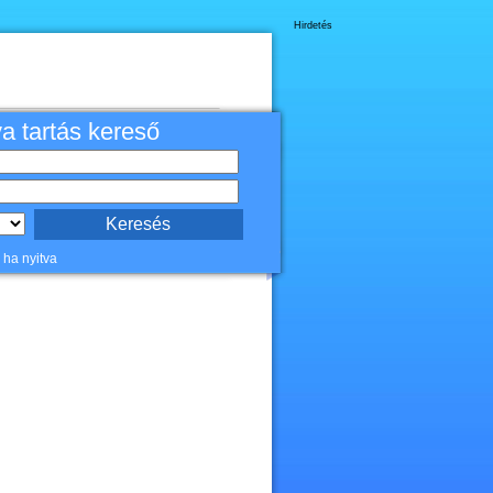
Hirdetés
va tartás kereső
 ha nyitva