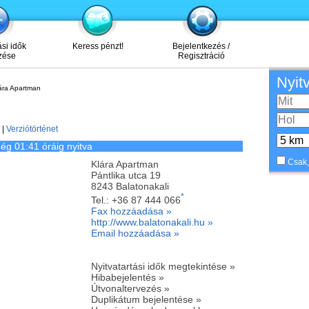
ási idők
Keress pénzt!
Bejelentkezés /
zése
Regisztráció
Nyit
ára Apartman
|
Verziótörténet
ég 01:41 óráig nyitva
Csak,
Klára Apartman
Pántlika utca 19
8243
Balatonakali
*
Tel.:
+36 87 444 066
Fax hozzáadása »
http://www.balatonakali.hu »
Email hozzáadása »
Nyitvatartási idők megtekintése »
Hibabejelentés »
Útvonaltervezés »
Duplikátum bejelentése »