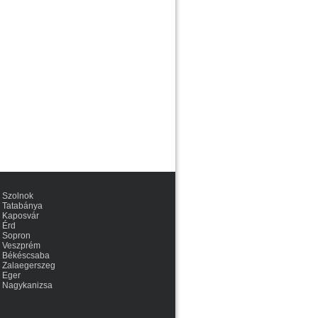
Szolnok
Tatabánya
Kaposvár
Érd
Sopron
Veszprém
Békéscsaba
Zalaegerszeg
Eger
Nagykanizsa