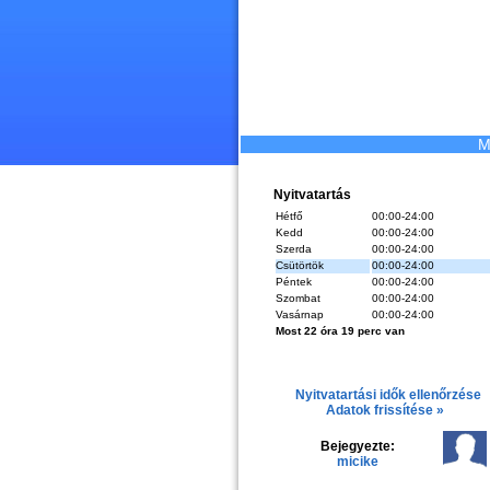
M
Nyitvatartás
Hétfő
00:00-24:00
Kedd
00:00-24:00
Szerda
00:00-24:00
Csütörtök
00:00-24:00
Péntek
00:00-24:00
Szombat
00:00-24:00
Vasárnap
00:00-24:00
Most 22 óra 19 perc van
Nyitvatartási idők ellenőrzése
Adatok frissítése »
Bejegyezte:
micike