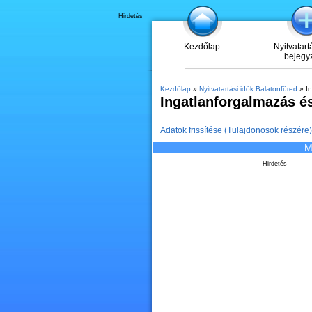
Hirdetés
Kezdőlap
Nyitvatart
bejegy
Kezdőlap
»
Nyitvatartási idők:Balatonfüred
» In
Ingatlanforgalmazás és
Adatok frissítése (Tulajdonosok részére)
M
Hirdetés