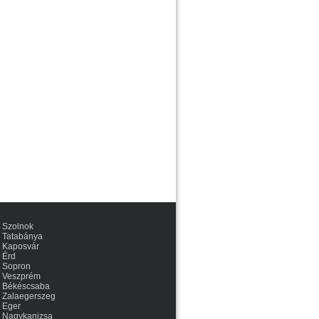
Szolnok
Tatabánya
Kaposvár
Érd
Sopron
Veszprém
Békéscsaba
Zalaegerszeg
Eger
Nagykanizsa