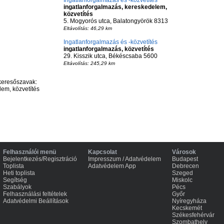
Ingatlanforgalmazás és -közvetítés
ingatlanforgalmazás, kereskedelem,
közvetítés
5. Mogyorós utca, Balatongyörök 8313
Eltávolítás: 46,29 km
Ingatlanforgalmazás és -közvetítés
ingatlanforgalmazás, közvetítés
29. Kisszik utca, Békéscsaba 5600
Eltávolítás: 245,29 km
keresőszavak:
em, közvetítés
Felhasználói menü
Kapcsolat
Városok
Bejelentkezés/Regisztráció
Impresszum / Adatvédelem
Budapest
Toplista
Adatvédelem App
Debrecen
Heti toplista
Szeged
Segítség
Miskolc
Szabályok
Pécs
Felhasználási feltételek
Győr
Adatvédelmi Beállítások
Nyíregyháza
Kecskemét
Székesfehérvár
Szombathely