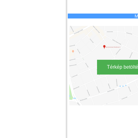
M
Térkép betölt