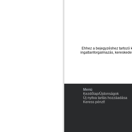
Ehhez a bejegyzéshez tartozó 
ingatlanforgalmazás, kereskedel
Menü
Kezdőlap/Újdonságok
Új nyitva tartás hozzáadása
Keress pénzt!