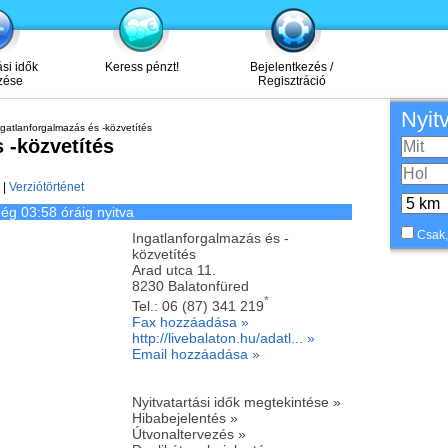
ási idők
Keress pénzt!
Bejelentkezés /
zése
Regisztráció
Nyit
gatlanforgalmazás és -közvetítés
 -közvetítés
|
Verziótörténet
ég 03:58 óráig nyitva
Csak,
Ingatlanforgalmazás és -
közvetítés
Arad utca 11.
8230
Balatonfüred
*
Tel.:
06 (87) 341 219
Fax hozzáadása »
http://livebalaton.hu/adatl... »
Email hozzáadása »
Nyitvatartási idők megtekintése »
Hibabejelentés »
Útvonaltervezés »