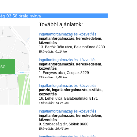
ég 03:58 óráig nyitva
További ajánlatok:
Ingatlanforgalmazás és -közvetítés
ingatlanforgalmazás, kereskedelem,
közvetítés
13. Bartók Béla utca, Balatonfüred 8230
Eltávolítás: 0,10 km
Ingatlanforgalmazás és -közvetítés
ingatlanforgalmazás, kereskedelem,
ése
közvetítés
1. Fenyves utca, Csopak 8229
Eltávolítás: 3,49 km
Ingatlanforgalmazás és -közvetítés
panzió, ingatlanforgalmazás, szállás,
közvetítés
16. Lehel utca, Balatonalmádi 8171
Eltávolítás: 13,26 km
Ingatlanforgalmazás és -közvetítés
ingatlanforgalmazás, kereskedelem,
közvetítés
9. Szabadság tér, Siófok 8600
Eltávolítás: 16,46 km