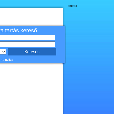
Hirdetés
va tartás kereső
 ha nyitva