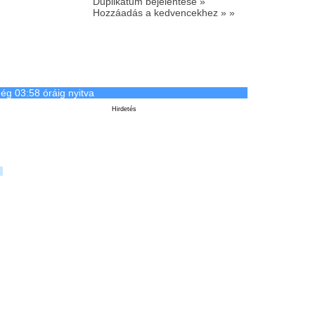
Duplikátum bejelentése »
Hozzáadás a kedvencekhez » »
ég 03:58 óráig nyitva
Hirdetés