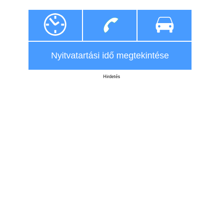
Nyitvatartási idő megtekintése
Hirdetés