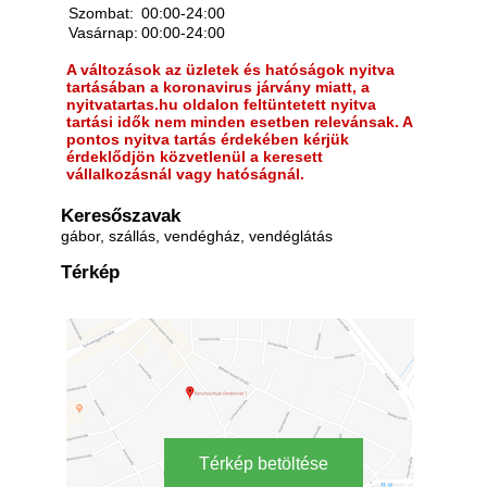
Szombat:
00:00-24:00
Vasárnap:
00:00-24:00
A változások az üzletek és hatóságok nyitva
tartásában a koronavirus járvány miatt, a
nyitvatartas.hu oldalon feltüntetett nyitva
tartási idők nem minden esetben relevánsak. A
pontos nyitva tartás érdekében kérjük
érdeklődjön közvetlenül a keresett
vállalkozásnál vagy hatóságnál.
Keresőszavak
gábor, szállás, vendégház, vendéglátás
Térkép
Térkép betöltése