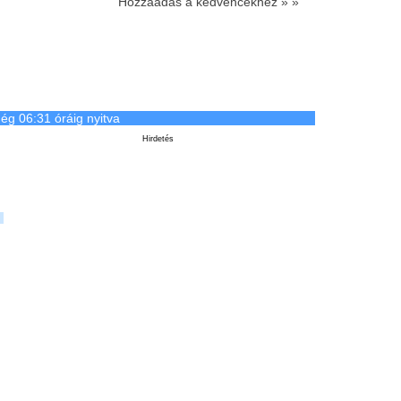
Hozzáadás a kedvencekhez » »
ég 06:31 óráig nyitva
Hirdetés