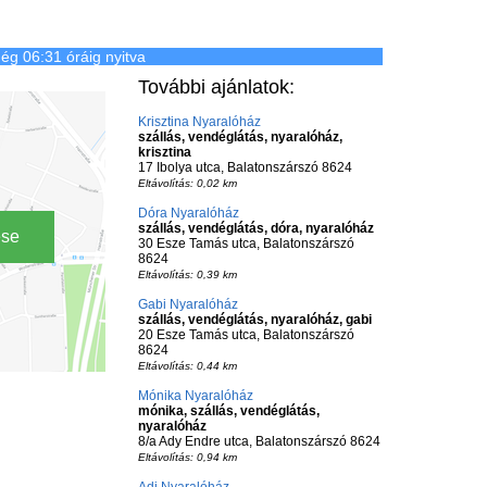
ég 06:31 óráig nyitva
További ajánlatok:
Krisztina Nyaralóház
szállás, vendéglátás, nyaralóház,
krisztina
17 Ibolya utca, Balatonszárszó 8624
Eltávolítás: 0,02 km
Dóra Nyaralóház
szállás, vendéglátás, dóra, nyaralóház
ése
30 Esze Tamás utca, Balatonszárszó
8624
Eltávolítás: 0,39 km
Gabi Nyaralóház
szállás, vendéglátás, nyaralóház, gabi
20 Esze Tamás utca, Balatonszárszó
8624
Eltávolítás: 0,44 km
Mónika Nyaralóház
mónika, szállás, vendéglátás,
nyaralóház
8/a Ady Endre utca, Balatonszárszó 8624
Eltávolítás: 0,94 km