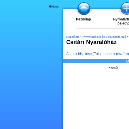
Hirdetés
Kezdőlap
Nyitvatart
bejegy
Kezdőlap
»
Nyitvatartási idők:Balatonszárszó
» 
Csitári Nyaralóház
Adatok frissítése (Tulajdonosok részére)
M
Hirdetés