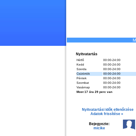
M
Nyitvatartás
Hétfő
00:00-24:00
Kedd
00:00-24:00
Szerda
00:00-24:00
Csütörtök
00:00-24:00
Péntek
00:00-24:00
Szombat
00:00-24:00
Vasárnap
00:00-24:00
Most 17 óra 29 perc van
Nyitvatartási idők ellenőrzése
Adatok frissítése »
Bejegyezte:
micike