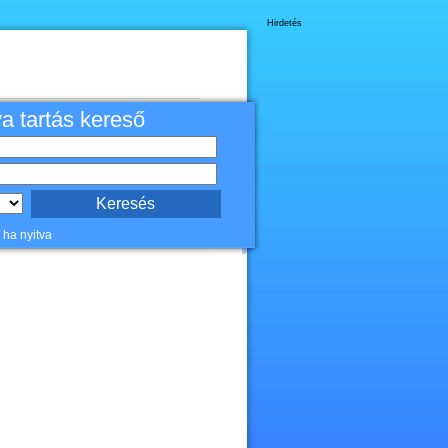
Hirdetés
va tartás kereső
 ha nyitva