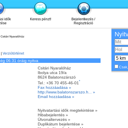
ási idők
Keress pénzt!
Bejelentkezés /
zése
Regisztráció
Nyit
Csitári Nyaralóház
|
Verziótörténet
ég 06:31 óráig nyitva
Csak,
Csitári Nyaralóház
Ibolya utca 19/a
8624
Balatonszárszó
*
Tel.:
+36 70 455-46-01
Fax hozzáadása »
http://www.balatonszarszo.h... »
Email hozzáadása »
Nyitvatartási idők megtekintése »
Hibabejelentés »
Útvonaltervezés »
Duplikátum bejelentése »