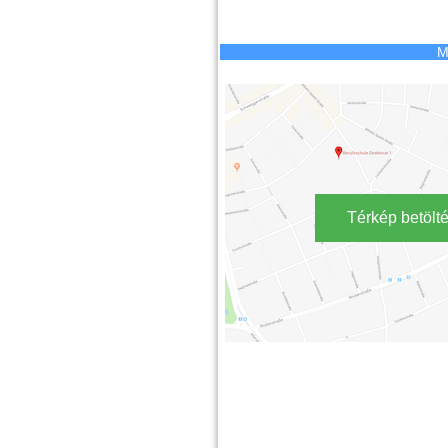
M
Térkép betölt