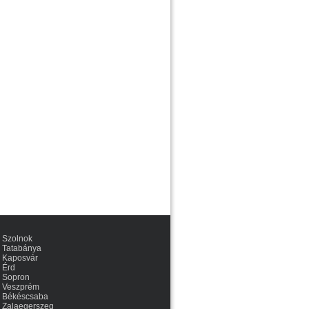
Szolnok
Tatabánya
Kaposvár
Érd
Sopron
Veszprém
Békéscsaba
Zalaegerszeg