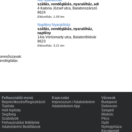
Adi Nyaralóház
szállás, vendéglátás, nyaralóház, adi
4 Katona József utca, Balatonszárszó
8624
Eltávolítás: 1,09 km
Napfény Nyaralóház
szállás, vendéglátás, nyaralóház,
napfény
14/a Vörösmarty utca, Balatonföldvár
8623
Eltávolítás: 3,21 km
keresőszavak:
 vendéglátás
Felhasználói menü
Kapcsolat
Városok
Bejelentkezés/Regisztráció
Impresszum / Adatvédelem
Budapest
Toplista
Adatvédelem App
Debrecen
Heti toplista
Szeged
Segítség
Miskolc
Szabályok
Pécs
Felhasználási feltételek
Győr
Adatvédelmi Beállítások
Nyíregyháza
Kecskemét