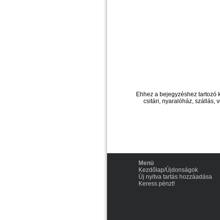
Ehhez a bejegyzéshez tartozó 
csitári, nyaralóház, szállás,
Menü
Kezdőlap/Újdonságok
Új nyitva tartás hozzáadása
Keress pénzt!