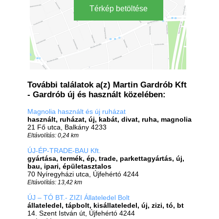
Térkép betöltése
További találatok a(z) Martin Gardrób Kft
- Gardrób új és használt közelében:
Magnolia használt és új ruházat
használt, ruházat, új, kabát, divat, ruha, magnolia
21 Fő utca, Balkány 4233
Eltávolítás: 0,24 km
ÚJ-ÉP-TRADE-BAU Kft.
gyártása, termék, ép, trade, parkettagyártás, új,
bau, ipari, épületasztalos
70 Nyíregyházi utca, Újfehértó 4244
Eltávolítás: 13,42 km
ÚJ – TÓ BT.- ZIZI Állateledel Bolt
állateledel, tápbolt, kisállateledel, új, zizi, tó, bt
14. Szent István út, Újfehértó 4244