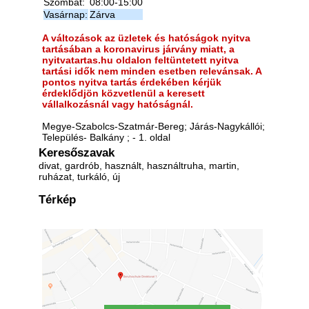
Szombat:
08:00-15:00
Vasárnap:
Zárva
A változások az üzletek és hatóságok nyitva
tartásában a koronavirus járvány miatt, a
nyitvatartas.hu oldalon feltüntetett nyitva
tartási idők nem minden esetben relevánsak. A
pontos nyitva tartás érdekében kérjük
érdeklődjön közvetlenül a keresett
vállalkozásnál vagy hatóságnál.
Megye-Szabolcs-Szatmár-Bereg; Járás-Nagykállói;
Település- Balkány ; - 1. oldal
Keresőszavak
divat, gardrób, használt, használtruha, martin,
ruházat, turkáló, új
Térkép