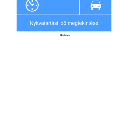
Nyitvatartási idő megtekintése
Hirdetés