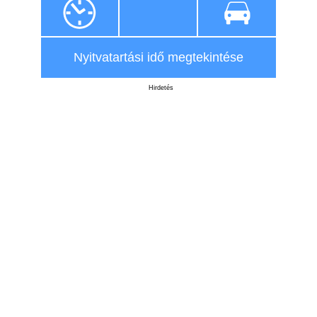
Nyitvatartási idő megtekintése
Hirdetés