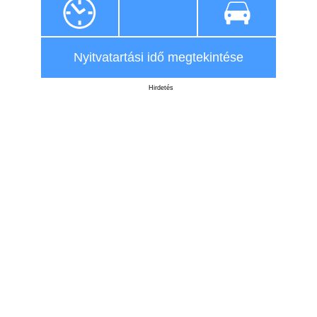
Nyitvatartási idő megtekintése
Hirdetés