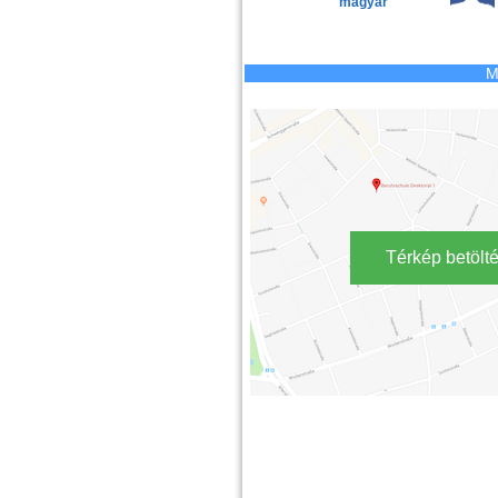
magyar
M
Térkép betölt