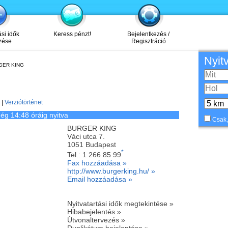
ási idők
Keress pénzt!
Bejelentkezés /
zése
Regisztráció
Nyit
GER KING
|
Verziótörténet
ég 14:48 óráig nyitva
Csak,
BURGER KING
Váci utca 7.
1051
Budapest
*
Tel.:
1 266 85 99
Fax hozzáadása »
http://www.burgerking.hu/ »
Email hozzáadása »
Nyitvatartási idők megtekintése »
Hibabejelentés »
Útvonaltervezés »
Duplikátum bejelentése »