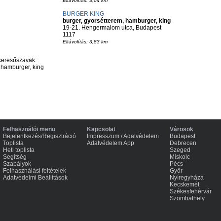
Eltávolítás: 3,04 km
BURGER KING
burger, gyorsétterem, hamburger, king
19-21. Hengermalom utca, Budapest
1117
Eltávolítás: 3,83 km
keresőszavak:
, hamburger, king
Felhasználói menü
Kapcsolat
Városok
Bejelentkezés/Regisztráció
Impresszum / Adatvédelem
Budapest
Toplista
Adatvédelem App
Debrecen
Heti toplista
Szeged
Segítség
Miskolc
Szabályok
Pécs
Felhasználási feltételek
Győr
Adatvédelmi Beállítások
Nyíregyháza
Kecskemét
Székesfehérvár
Szombathely