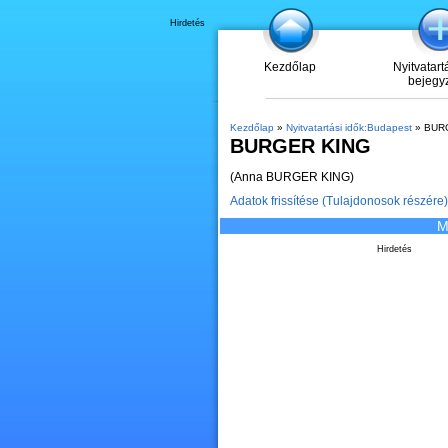
Hirdetés
Kezdőlap
Nyitvatart
bejegy
Kezdőlap
»
Nyitvatartási idők:Budapest
» BUR
BURGER KING
(Anna BURGER KING)
Adatok frissítése (Tulajdonosok részére)
M
Hirdetés