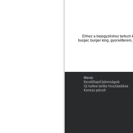
Ehhez a bejegyzéshez tartozó 
burger, burger king, gyorsétterem
Menü
Kezdőlap/Újdonságok
Új nyitva tartás hozzáadása
Keress pénzt!