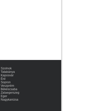
Szolnok
Tatabánya
Kaposvár
Érd
Sopron
Veszprém
Békéscsaba
Zalaegerszeg
Eger
Nagykanizsa