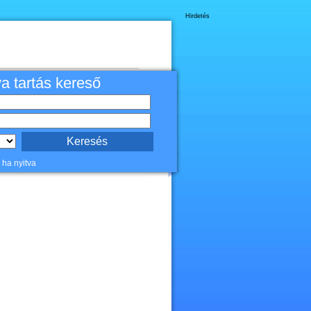
Hirdetés
va tartás kereső
 ha nyitva