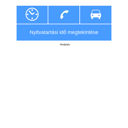
Nyitvatartási idő megtekintése
Hirdetés