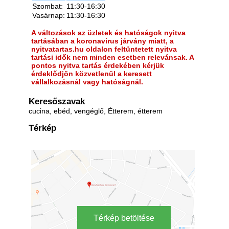
Szombat:
11:30-16:30
Vasárnap:
11:30-16:30
A változások az üzletek és hatóságok nyitva
tartásában a koronavirus járvány miatt, a
nyitvatartas.hu oldalon feltüntetett nyitva
tartási idők nem minden esetben relevánsak. A
pontos nyitva tartás érdekében kérjük
érdeklődjön közvetlenül a keresett
vállalkozásnál vagy hatóságnál.
Keresőszavak
cucina, ebéd, vengéglő, Étterem, étterem
Térkép
Térkép betöltése