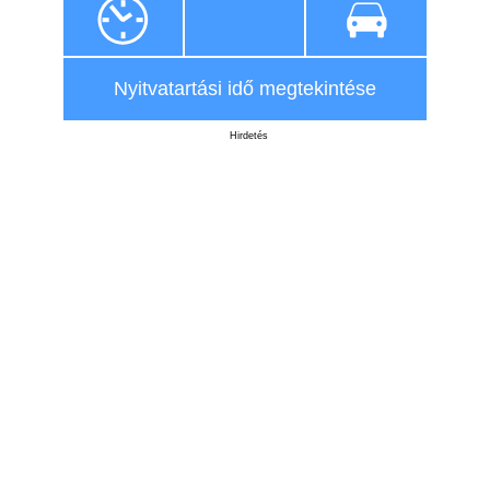
Nyitvatartási idő megtekintése
Hirdetés