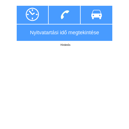
Nyitvatartási idő megtekintése
Hirdetés