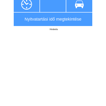
Nyitvatartási idő megtekintése
Hirdetés