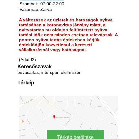
Szombat:
07:00-22:00
Vasárnap:
Zárva
A változások az üzletek és hatóságok nyitva
tartásában a koronavirus járvány miatt, a
nyitvatartas.hu oldalon feltüntetett nyitva
tartási idők nem minden esetben relevánsak. A
pontos nyitva tartás érdekében kérjük
érdeklődjön közvetlenül a keresett
vállalkozásnál vagy hatóságnál.
(Árkád2)
Keresőszavak
bevásárlás, interspar, élelmiszer
Térkép
Térkép betöltése