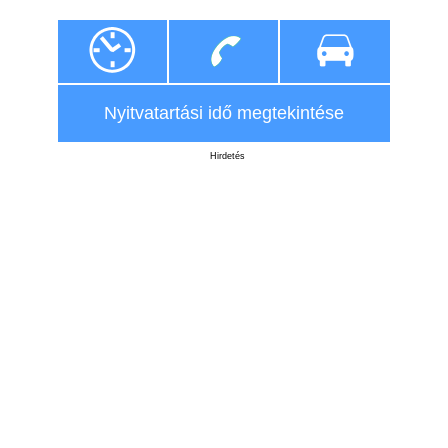
Nyitvatartási idő megtekintése
Hirdetés