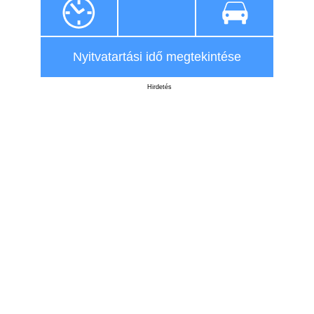
Nyitvatartási idő megtekintése
Hirdetés