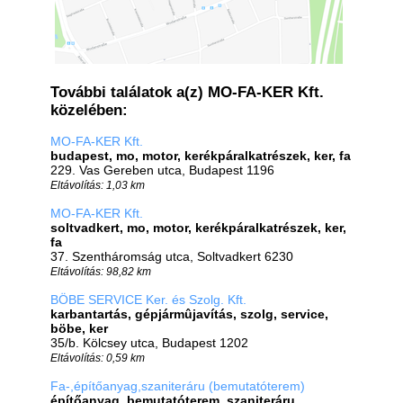
További találatok a(z) MO-FA-KER Kft.
közelében:
MO-FA-KER Kft.
budapest, mo, motor, kerékpáralkatrészek, ker, fa
229. Vas Gereben utca, Budapest 1196
Eltávolítás: 1,03 km
MO-FA-KER Kft.
soltvadkert, mo, motor, kerékpáralkatrészek, ker,
fa
37. Szentháromság utca, Soltvadkert 6230
Eltávolítás: 98,82 km
BÖBE SERVICE Ker. és Szolg. Kft.
karbantartás, gépjármûjavítás, szolg, service,
böbe, ker
35/b. Kölcsey utca, Budapest 1202
Eltávolítás: 0,59 km
Fa-,építőanyag,szaniteráru (bemutatóterem)
építőanyag, bemutatóterem, szaniteráru,