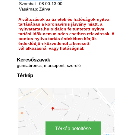
Szombat:
08:00-13:00
Vasárnap:
Zárva
A változások az üzletek és hatóságok nyitva
tartásában a koronavirus járvány miatt, a
nyitvatartas.hu oldalon feltüntetett nyitva
tartási idők nem minden esetben relevánsak. A
pontos nyitva tartás érdekében kérjük
érdeklődjön közvetlenül a keresett
vállalkozásnál vagy hatóságnál.
Keresőszavak
gumiabroncs, marsopont, szerelő
Térkép
Térkép betöltése