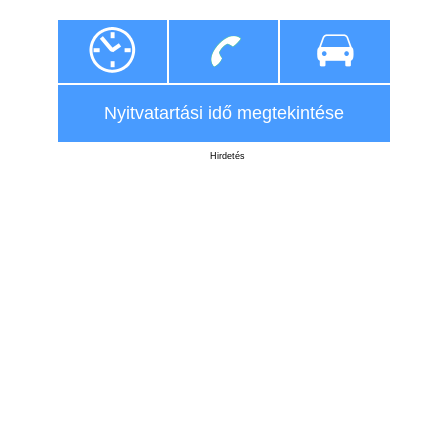
Nyitvatartási idő megtekintése
Hirdetés