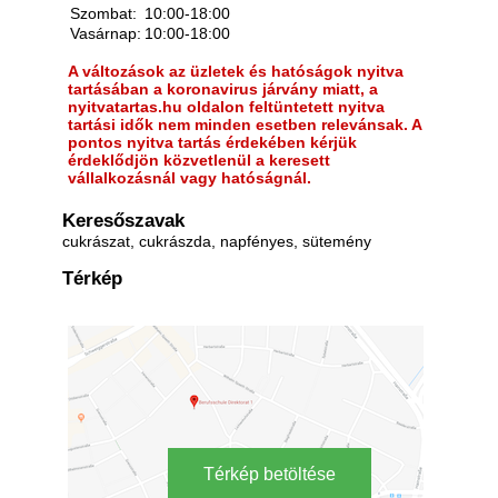
Szombat:
10:00-18:00
Vasárnap:
10:00-18:00
A változások az üzletek és hatóságok nyitva
tartásában a koronavirus járvány miatt, a
nyitvatartas.hu oldalon feltüntetett nyitva
tartási idők nem minden esetben relevánsak. A
pontos nyitva tartás érdekében kérjük
érdeklődjön közvetlenül a keresett
vállalkozásnál vagy hatóságnál.
Keresőszavak
cukrászat, cukrászda, napfényes, sütemény
Térkép
Térkép betöltése