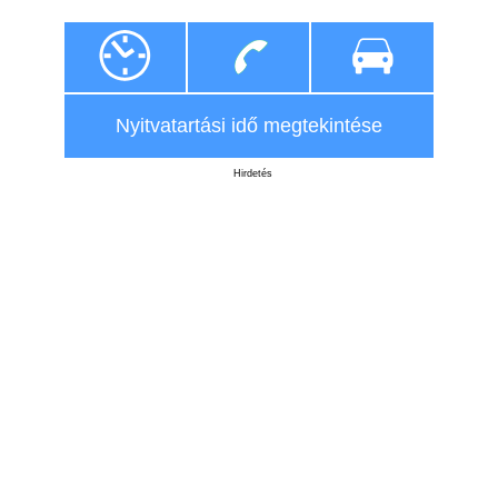
Nyitvatartási idő megtekintése
Hirdetés