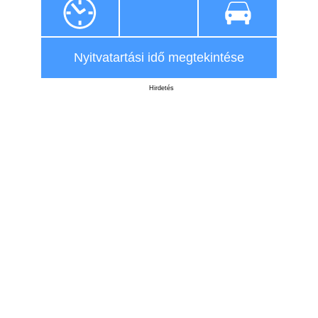
Nyitvatartási idő megtekintése
Hirdetés