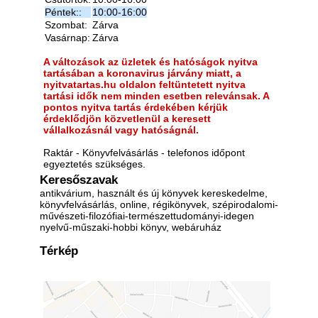
Péntek::
10:00-16:00
Szombat:
Zárva
Vasárnap:
Zárva
A változások az üzletek és hatóságok nyitva
tartásában a koronavirus járvány miatt, a
nyitvatartas.hu oldalon feltüntetett nyitva
tartási idők nem minden esetben relevánsak. A
pontos nyitva tartás érdekében kérjük
érdeklődjön közvetlenül a keresett
vállalkozásnál vagy hatóságnál.
Raktár - Könyvfelvásárlás - telefonos időpont
egyeztetés szükséges.
Keresőszavak
antikvárium, használt és új könyvek kereskedelme,
könyvfelvásárlás, online, régikönyvek, szépirodalomi-
művészeti-filozófiai-természettudományi-idegen
nyelvű-műszaki-hobbi könyv, webáruház
Térkép