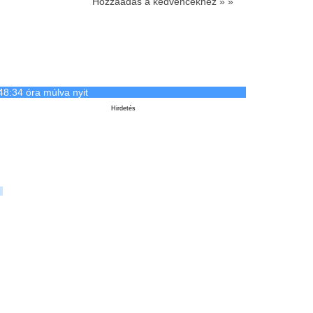
Hozzáadás a kedvencekhez » »
48:34 óra múlva nyit
Hirdetés