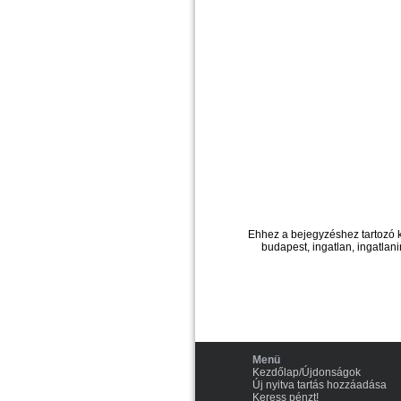
Ehhez a bejegyzéshez tartozó 
budapest, ingatlan, ingatlani
Menü
Kezdőlap/Újdonságok
Új nyitva tartás hozzáadása
Keress pénzt!