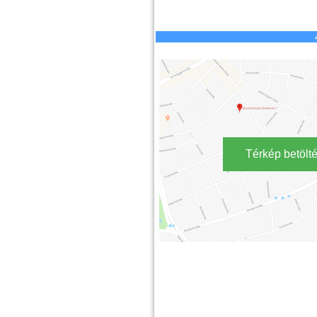
Térkép betölt