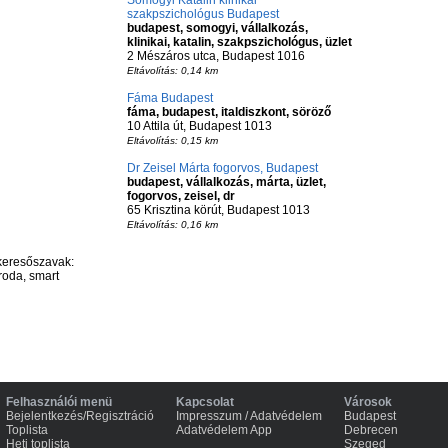
Somogyi Katalin klinikai
szakpszichológus Budapest
budapest, somogyi, vállalkozás,
klinikai, katalin, szakpszichológus, üzlet
2 Mészáros utca, Budapest 1016
Eltávolítás: 0,14 km
Fáma Budapest
fáma, budapest, italdiszkont, söröző
10 Attila út, Budapest 1013
Eltávolítás: 0,15 km
Dr Zeisel Márta fogorvos, Budapest
budapest, vállalkozás, márta, üzlet,
fogorvos, zeisel, dr
65 Krisztina körút, Budapest 1013
Eltávolítás: 0,16 km
keresőszavak:
roda, smart
Felhasználói menü
Kapcsolat
Városok
Bejelentkezés/Regisztráció
Impresszum / Adatvédelem
Budapest
Toplista
Adatvédelem App
Debrecen
Heti toplista
Szeged