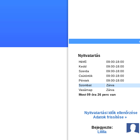
Nyitvatartás
Hétfő
09:00-18:00
Kedd
09:00-18:00
Szerda
09:00-18:00
Csütörtök
09:00-18:00
Péntek
09:00-18:00
Szombat
Zárva
Vasárnap
Zárva
Most 09 óra 26 perc van
Nyitvatartási idők ellenőrzése
Adatok frissítése »
Bejegyezte:
Lililla