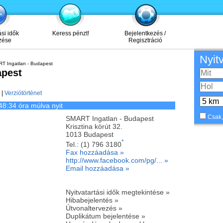
ási idők
Keress pénzt!
Bejelentkezés /
zése
Regisztráció
Nyit
T Ingatlan - Budapest
apest
|
Verziótörténet
48:34 óra múlva nyit
Csak,
SMART Ingatlan - Budapest
Krisztina körút 32.
1013
Budapest
*
Tel.:
(1) 796 3180
Fax hozzáadása »
http://www.facebook.com/pg/... »
Email hozzáadása »
Nyitvatartási idők megtekintése »
Hibabejelentés »
Útvonaltervezés »
Duplikátum bejelentése »