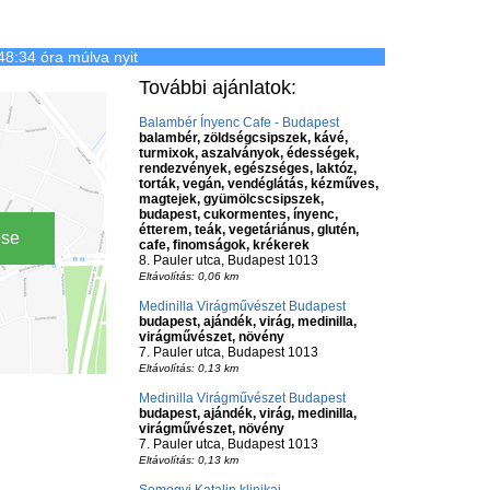
48:34 óra múlva nyit
További ajánlatok:
Balambér Ínyenc Cafe - Budapest
balambér, zöldségcsipszek, kávé,
turmixok, aszalványok, édességek,
rendezvények, egészséges, laktóz,
torták, vegán, vendéglátás, kézműves,
magtejek, gyümölcscsipszek,
budapest, cukormentes, ínyenc,
étterem, teák, vegetáriánus, glutén,
ése
cafe, finomságok, krékerek
8. Pauler utca, Budapest 1013
Eltávolítás: 0,06 km
Medinilla Virágművészet Budapest
budapest, ajándék, virág, medinilla,
virágművészet, növény
7. Pauler utca, Budapest 1013
Eltávolítás: 0,13 km
Medinilla Virágművészet Budapest
budapest, ajándék, virág, medinilla,
virágművészet, növény
7. Pauler utca, Budapest 1013
Eltávolítás: 0,13 km