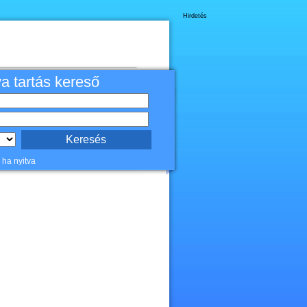
Hirdetés
va tartás kereső
 ha nyitva