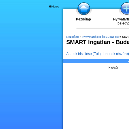
Hirdetés
Kezdőlap
Nyitvatart
bejegy
Kezdőlap
»
Nyitvatartási idők:Budapest
» SMAR
SMART Ingatlan - Bud
Adatok frissítése (Tulajdonosok részére)
Hirdetés