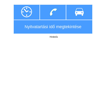
Nyitvatartási idő megtekintése
Hirdetés