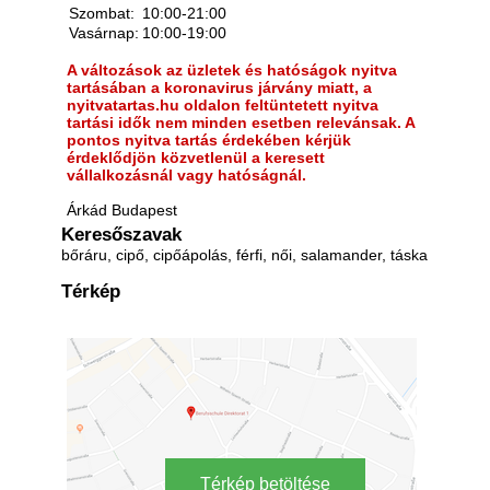
Szombat:
10:00-21:00
Vasárnap:
10:00-19:00
A változások az üzletek és hatóságok nyitva
tartásában a koronavirus járvány miatt, a
nyitvatartas.hu oldalon feltüntetett nyitva
tartási idők nem minden esetben relevánsak. A
pontos nyitva tartás érdekében kérjük
érdeklődjön közvetlenül a keresett
vállalkozásnál vagy hatóságnál.
Árkád Budapest
Keresőszavak
bőráru, cipő, cipőápolás, férfi, női, salamander, táska
Térkép
Térkép betöltése