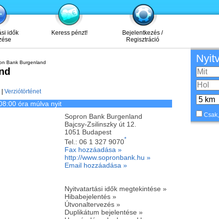
ási idők
Keress pénzt!
Bejelentkezés /
zése
Regisztráció
Nyit
on Bank Burgenland
nd
|
Verziótörténet
08:00 óra múlva nyit
Csak,
Sopron Bank Burgenland
Bajcsy-Zsilinszky út 12.
1051
Budapest
*
Tel.:
06 1 327 9070
Fax hozzáadása »
http://www.sopronbank.hu »
Email hozzáadása »
Nyitvatartási idők megtekintése »
Hibabejelentés »
Útvonaltervezés »
Duplikátum bejelentése »