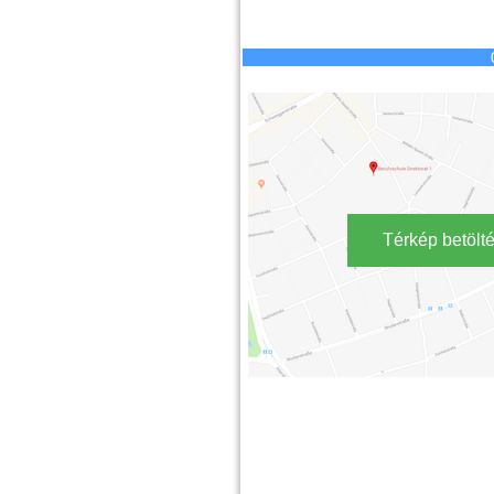
Térkép betölt