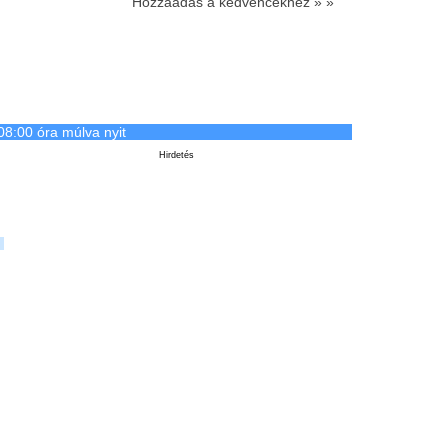
Hozzáadás a kedvencekhez » »
08:00 óra múlva nyit
Hirdetés