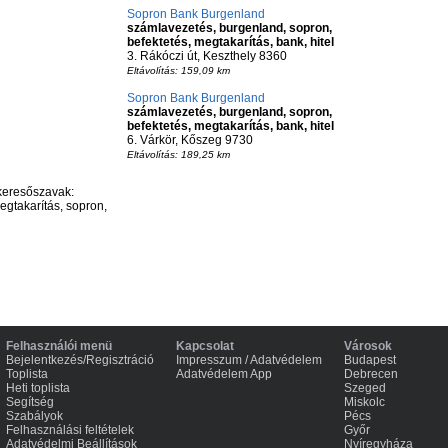
Sopron Bank Burgenland
számlavezetés, burgenland, sopron,
befektetés, megtakarítás, bank, hitel
3. Rákóczi út, Keszthely 8360
Eltávolítás: 159,09 km
Sopron Bank Burgenland
számlavezetés, burgenland, sopron,
befektetés, megtakarítás, bank, hitel
6. Várkör, Kőszeg 9730
Eltávolítás: 189,25 km
keresőszavak:
egtakarítás, sopron,
Felhasználói menü
Kapcsolat
Városok
Bejelentkezés/Regisztráció
Impresszum / Adatvédelem
Budapest
Toplista
Adatvédelem App
Debrecen
Heti toplista
Szeged
Segítség
Miskolc
Szabályok
Pécs
Felhasználási feltételek
Győr
Adatvédelmi Beállítások
Nyíregyháza