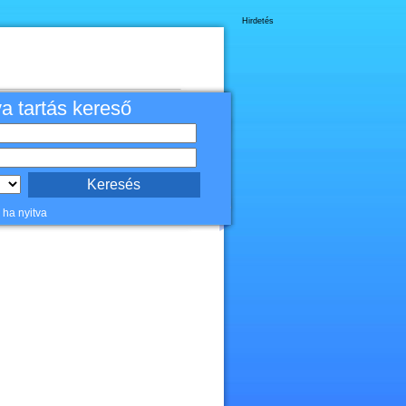
Hirdetés
va tartás kereső
 ha nyitva