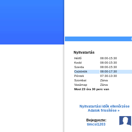
Nyitvatartás
Hétfő
08:00-15:30
Kedd
08:00-15:30
Szerda
08:00-15:30
Csütörtök
08:00-17:30
Péntek
07:30-13:30
Szombat
Zárva
Vasárnap
Zárva
Most 23 óra 30 perc van
Nyitvatartási idők ellenőrzése
Adatok frissítése »
Bejegyezte:
timcsi1203