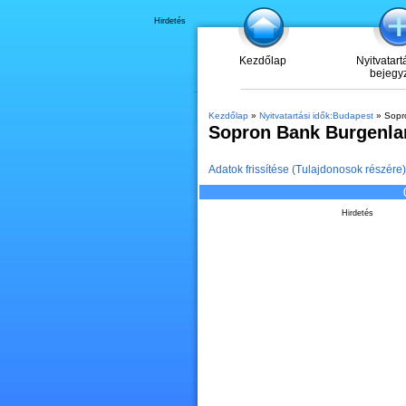
Hirdetés
Kezdőlap
Nyitvatart
bejegy
Kezdőlap
»
Nyitvatartási idők:Budapest
» Sopr
Sopron Bank Burgenla
Adatok frissítése (Tulajdonosok részére)
Hirdetés