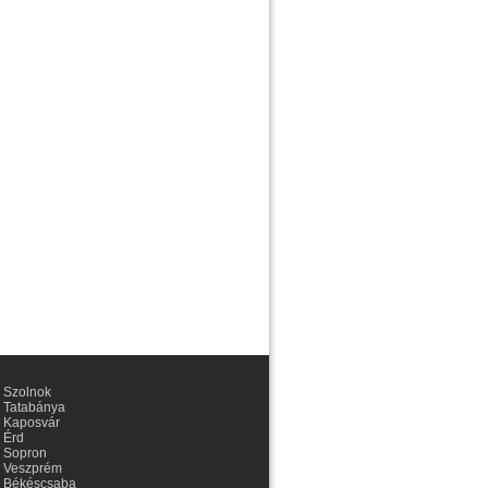
Szolnok
Tatabánya
Kaposvár
Érd
Sopron
Veszprém
Békéscsaba