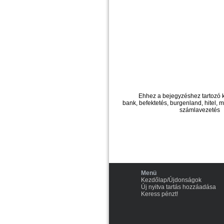
Ehhez a bejegyzéshez tartozó 
bank, befektetés, burgenland, hitel, m
számlavezetés
Menü
Kezdőlap/Újdonságok
Új nyitva tartás hozzáadása
Keress pénzt!