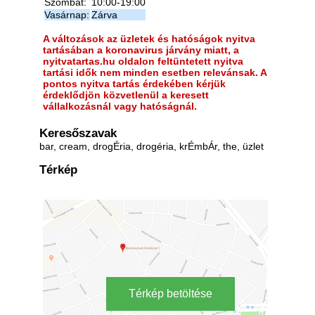
Szombat:
10:00-19:00
Vasárnap:
Zárva
A változások az üzletek és hatóságok nyitva
tartásában a koronavirus járvány miatt, a
nyitvatartas.hu oldalon feltüntetett nyitva
tartási idők nem minden esetben relevánsak. A
pontos nyitva tartás érdekében kérjük
érdeklődjön közvetlenül a keresett
vállalkozásnál vagy hatóságnál.
Keresőszavak
bar, cream, drogÉria, drogéria, krÉmbÁr, the, üzlet
Térkép
Térkép betöltése