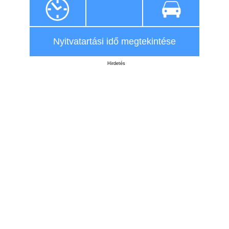
Nyitvatartási idő megtekintése
Hirdetés