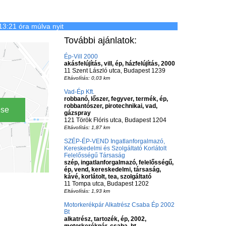
13:21 óra múlva nyit
További ajánlatok:
Ép-Vill 2000
akásfelújítás, vill, ép, házfelújítás, 2000
11 Szent László utca, Budapest 1239
Eltávolítás: 0,03 km
Vad-Ép Kft.
robbanó, lőszer, fegyver, termék, ép,
robbantószer, pirotechnikai, vad,
ése
gázspray
121 Török Flóris utca, Budapest 1204
Eltávolítás: 1,87 km
SZÉP-ÉP-VEND Ingatlanforgalmazó,
Kereskedelmi és Szolgáltató Korlátolt
Felelősségű Társaság
szép, ingatlanforgalmazó, felelősségű,
ép, vend, kereskedelmi, társaság,
kávé, korlátolt, tea, szolgáltató
11 Tompa utca, Budapest 1202
Eltávolítás: 1,93 km
Motorkerékpár Alkatrész Csaba Ép 2002
Bt
alkatrész, tartozék, ép, 2002,