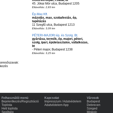
motorkerékpár, csaba, bt
45. Jókai Mór utca, Budapest 1205
Eltávolítás: 2,83 km
Ép-Max Kft.
mázolás, max, szobafestás, ép,
tapétázás
11 Szegfű utca, Budapest 1213
Eltávolítás: 3,09 km
PÉTERI-MAJORI ép. és Szolg. Bt.
gyártása, termék, ép, majori, péteri,
szolg, ipari, épületasztalos, vállalkozas,
bt
- Péteri major, Budapest 1238
Eltávolítás: 3,25 km
keresőszavak:
itkezés
Felhasználói menü
Kapcsolat
Városok
Bejelentkezés/Regisztráció
Impresszum / Adatvédelem
Budapest
Toplista
Adatvédelem App
Debrecen
Heti toplista
Szeged
Segítség
Miskolc