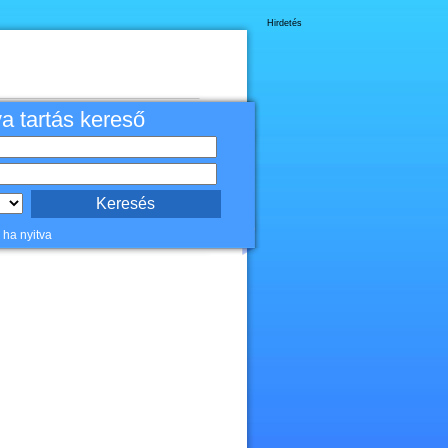
Hirdetés
va tartás kereső
 ha nyitva