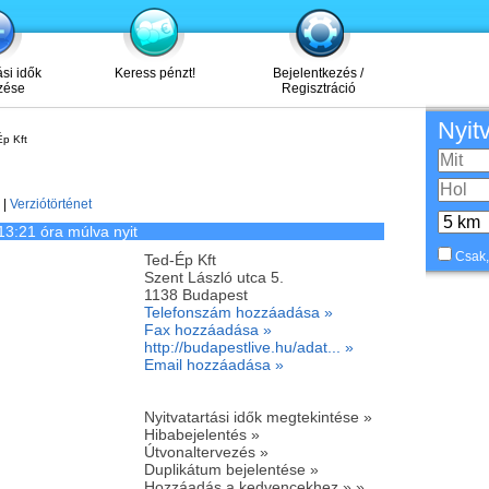
ási idők
Keress pénzt!
Bejelentkezés /
zése
Regisztráció
Nyit
p Kft
|
Verziótörténet
13:21 óra múlva nyit
Csak,
Ted-Ép Kft
Szent László utca 5.
1138
Budapest
Telefonszám hozzáadása »
Fax hozzáadása »
http://budapestlive.hu/adat... »
Email hozzáadása »
Nyitvatartási idők megtekintése »
Hibabejelentés »
Útvonaltervezés »
Duplikátum bejelentése »
Hozzáadás a kedvencekhez » »