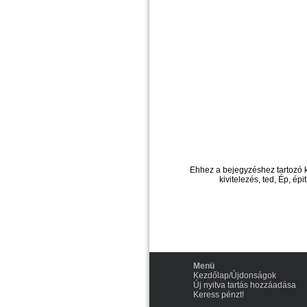
Ehhez a bejegyzéshez tartozó 
kivitelezés, ted, Ép, ép
Menü
Kezdőlap/Újdonságok
Új nyitva tartás hozzáadása
Keress pénzt!