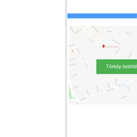
Térkép betölt