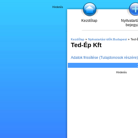
Hirdetés
Kezdőlap
Nyitvatart
bejegy
Kezdőlap
»
Nyitvatartási idők:Budapest
» Ted-É
Ted-Ép Kft
Adatok frissítése (Tulajdonosok részére)
Hirdetés