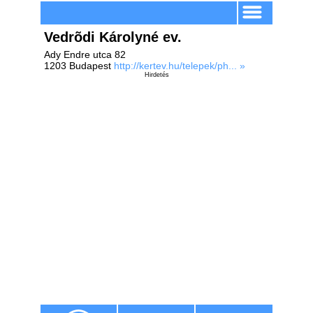
Vedrõdi Károlyné ev.
Ady Endre utca 82
1203 Budapest
http://kertev.hu/telepek/ph... »
Hirdetés