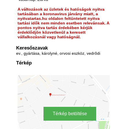
A változások az üzletek és hatóságok nyitva
tartásában a koronavirus járvány miatt, a
nyitvatartas.hu oldalon feltüntetett nyitva
tartási idők nem minden esetben relevánsak. A
pontos nyitva tartás érdekében kérjük
érdeklődjön közvetlenül a keresett
vállalkozásnál vagy hatóságnál.
Keresőszavak
ev., gyártása, károlyné, orvosi eszköz, vedrõdi
Térkép
Térkép betöltése