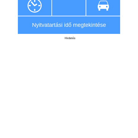
Nyitvatartási idő megtekintése
Hirdetés