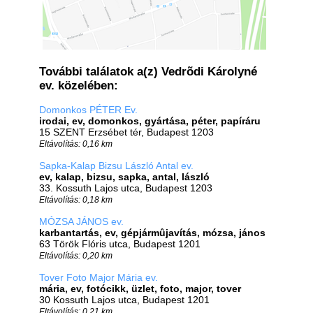
További találatok a(z) Vedrõdi Károlyné
ev. közelében:
Domonkos PÉTER Ev.
irodai, ev, domonkos, gyártása, péter, papíráru
15 SZENT Erzsébet tér, Budapest 1203
Eltávolítás: 0,16 km
Sapka-Kalap Bizsu László Antal ev.
ev, kalap, bizsu, sapka, antal, lászló
33. Kossuth Lajos utca, Budapest 1203
Eltávolítás: 0,18 km
MÓZSA JÁNOS ev.
karbantartás, ev, gépjármûjavítás, mózsa, jános
63 Török Flóris utca, Budapest 1201
Eltávolítás: 0,20 km
Tover Foto Major Mária ev.
mária, ev, fotócikk, üzlet, foto, major, tover
30 Kossuth Lajos utca, Budapest 1201
Eltávolítás: 0,21 km