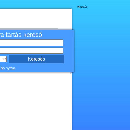
Hirdetés
va tartás kereső
 ha nyitva