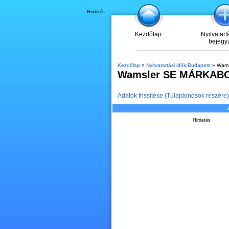
Hirdetés
Kezdőlap
Nyitvatart
bejegy
Kezdőlap
»
Nyitvatartási idők:Budapest
» Wams
Wamsler SE MÁRKAB
Adatok frissítése (Tulajdonosok részére)
Hirdetés