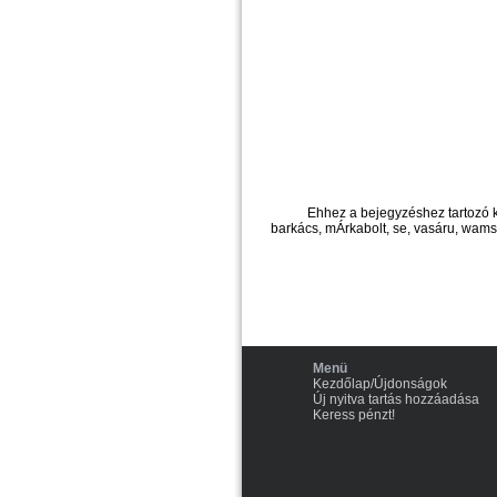
Ehhez a bejegyzéshez tartozó 
barkács, mÁrkabolt, se, vasáru, wamsl
Menü
Kezdőlap/Újdonságok
Új nyitva tartás hozzáadása
Keress pénzt!