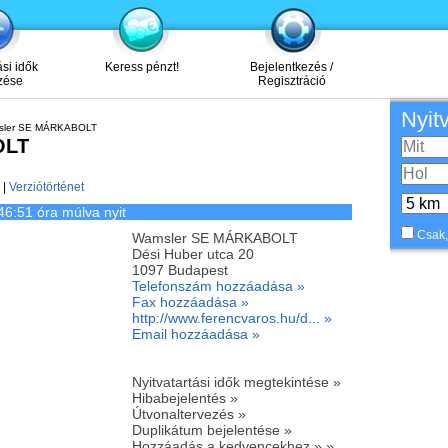
ási idők
Keress pénzt!
Bejelentkezés /
zése
Regisztráció
Nyit
ler SE MÁRKABOLT
OLT
|
Verziótörténet
46:51 óra múlva nyit
Csak,
Wamsler SE MÁRKABOLT
Dési Huber utca 20
1097
Budapest
Telefonszám hozzáadása »
Fax hozzáadása »
http://www.ferencvaros.hu/d... »
Email hozzáadása »
Nyitvatartási idők megtekintése »
Hibabejelentés »
Útvonaltervezés »
Duplikátum bejelentése »
Hozzáadás a kedvencekhez » »