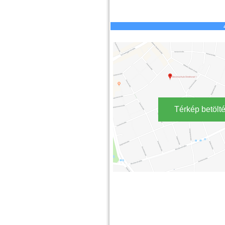
Térkép betölt