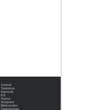
Szolnok
Tatabánya
Kaposvár
Érd
Sopron
Veszprém
Békéscsaba
Zalaegerszeg