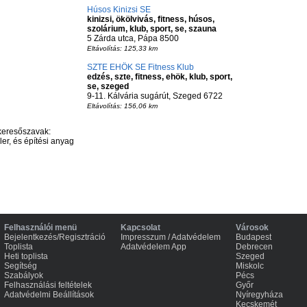
Húsos Kinizsi SE
kinizsi, ökölvivás, fitness, húsos,
szolárium, klub, sport, se, szauna
5 Zárda utca, Pápa 8500
Eltávolítás: 125,33 km
SZTE EHÖK SE Fitness Klub
edzés, szte, fitness, ehök, klub, sport,
se, szeged
9-11. Kálvária sugárút, Szeged 6722
Eltávolítás: 156,06 km
keresőszavak:
er, és építési anyag
Felhasználói menü
Kapcsolat
Városok
Bejelentkezés/Regisztráció
Impresszum / Adatvédelem
Budapest
Toplista
Adatvédelem App
Debrecen
Heti toplista
Szeged
Segítség
Miskolc
Szabályok
Pécs
Felhasználási feltételek
Győr
Adatvédelmi Beállítások
Nyíregyháza
Kecskemét