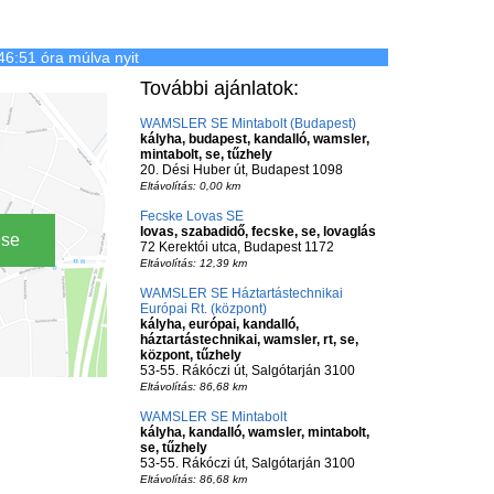
46:51 óra múlva nyit
További ajánlatok:
WAMSLER SE Mintabolt (Budapest)
kályha, budapest, kandalló, wamsler,
mintabolt, se, tűzhely
20. Dési Huber út, Budapest 1098
Eltávolítás: 0,00 km
Fecske Lovas SE
lovas, szabadidő, fecske, se, lovaglás
ése
72 Kerektói utca, Budapest 1172
Eltávolítás: 12,39 km
WAMSLER SE Háztartástechnikai
Európai Rt. (központ)
kályha, európai, kandalló,
háztartástechnikai, wamsler, rt, se,
központ, tűzhely
53-55. Rákóczi út, Salgótarján 3100
Eltávolítás: 86,68 km
WAMSLER SE Mintabolt
kályha, kandalló, wamsler, mintabolt,
se, tűzhely
53-55. Rákóczi út, Salgótarján 3100
Eltávolítás: 86,68 km